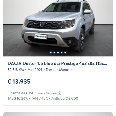
DACIA Duster 1.5 blue dci Prestige 4x2 s&s 115cv my19
82.513 KM
Mar 2021
Diesel
Manuale
€ 13.935
Finanzia da € 190
/mese x 84 mesi
TAEG 10.26%
TAN 7.45%
Anticipo € 2.000