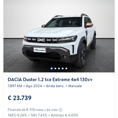
DACIA Duster 1.2 tce Extreme 4x4 130cv
7.897 KM
Ago 2024
Ibrida benz.
Manuale
€ 23.739
Finanzia da € 310
/mese x 84 mesi
TAEG 9.26%
TAN 7.45%
Anticipo € 4.000