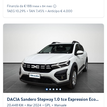
Finanzia da € 188
/mese x 84 mesi
TAEG 10.29%
TAN 7.45%
Anticipo € 4.000
DACIA Sandero Stepway 1.0 tce Expression Eco-g 100cv
20.448 KM
Mar 2024
GPL
Manuale