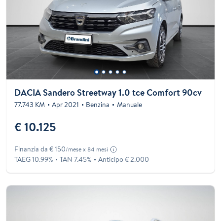
DACIA Sandero Streetway 1.0 tce Comfort 90cv
77.743 KM
Apr 2021
Benzina
Manuale
€ 10.125
Finanzia da € 150
/mese x 84 mesi
TAEG 10.99%
TAN 7.45%
Anticipo € 2.000