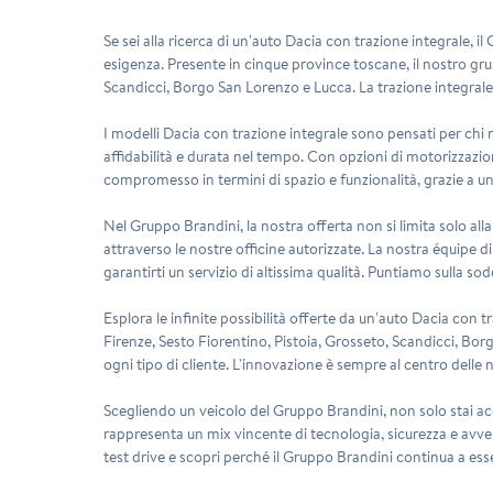
Se sei alla ricerca di un'auto
Dacia
con trazione integrale, il
esigenza. Presente in cinque province toscane, il nostro gru
Scandicci, Borgo San Lorenzo e Lucca. La trazione integrale è l
I modelli Dacia con trazione integrale sono pensati per chi 
affidabilità e durata nel tempo. Con opzioni di motorizzazio
compromesso in termini di spazio e funzionalità, grazie a un 
Nel Gruppo Brandini, la nostra offerta non si limita solo al
attraverso le nostre officine autorizzate. La nostra équipe d
garantirti un servizio di altissima qualità. Puntiamo sulla s
Esplora le infinite possibilità offerte da un'auto Dacia con 
Firenze, Sesto Fiorentino, Pistoia, Grosseto, Scandicci, Borg
ogni tipo di cliente. L'innovazione è sempre al centro delle
Scegliendo un veicolo del Gruppo Brandini, non solo stai acqu
rappresenta un mix vincente di tecnologia, sicurezza e avve
test drive e scopri perché il Gruppo Brandini continua a ess