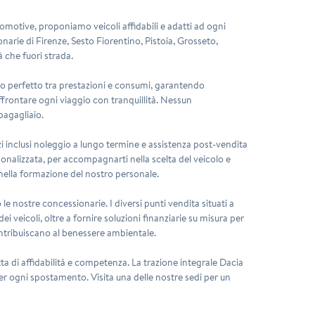
tomotive, proponiamo veicoli affidabili e adatti ad ogni
arie di Firenze, Sesto Fiorentino, Pistoia, Grosseto,
à che fuori strada.
rio perfetto tra prestazioni e consumi, garantendo
ffrontare ogni viaggio con tranquillità. Nessun
bagagliaio.
zi inclusi noleggio a lungo termine e assistenza post-vendita
sonalizzata, per accompagnarti nella scelta del veicolo e
e nella formazione del nostro personale.
e nostre concessionarie. I diversi punti vendita situati a
 veicoli, oltre a fornire soluzioni finanziarie su misura per
contribuiscano al benessere ambientale.
ta di affidabilità e competenza. La trazione integrale Dacia
er ogni spostamento. Visita una delle nostre sedi per un