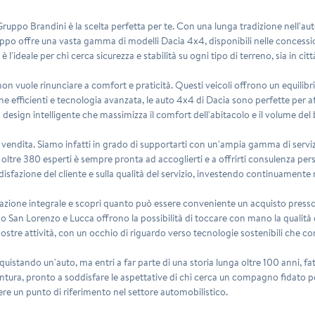
 Gruppo Brandini è la scelta perfetta per te. Con una lunga tradizione nell'au
ppo offre una vasta gamma di modelli Dacia 4x4, disponibili nelle concession
'ideale per chi cerca sicurezza e stabilità su ogni tipo di terreno, sia in citt
non vuole rinunciare a comfort e praticità. Questi veicoli offrono un equilib
ne efficienti e tecnologia avanzata, le auto 4x4 di Dacia sono perfette per a
design intelligente che massimizza il comfort dell'abitacolo e il volume del 
la vendita. Siamo infatti in grado di supportarti con un'ampia gamma di servi
i oltre 380 esperti è sempre pronta ad accoglierti e a offrirti consulenza per
oddisfazione del cliente e sulla qualità del servizio, investendo continuament
trazione integrale e scopri quanto può essere conveniente un acquisto presso l
o San Lorenzo e Lucca offrono la possibilità di toccare con mano la qualità dei
 nostre attività, con un occhio di riguardo verso tecnologie sostenibili che 
istando un'auto, ma entri a far parte di una storia lunga oltre 100 anni, fat
ntura, pronto a soddisfare le aspettative di chi cerca un compagno fidato p
ere un punto di riferimento nel settore automobilistico.