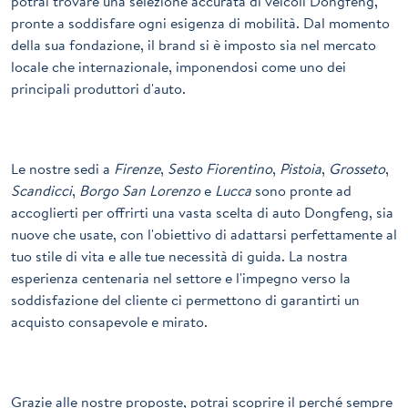
potrai trovare una selezione accurata di veicoli
Dongfeng
,
pronte a soddisfare ogni esigenza di mobilità. Dal momento
della sua fondazione, il brand si è imposto sia nel mercato
locale che internazionale, imponendosi come uno dei
principali produttori d'auto.
Le nostre sedi a
Firenze
,
Sesto Fiorentino
,
Pistoia
,
Grosseto
,
Scandicci
,
Borgo San Lorenzo
e
Lucca
sono pronte ad
accoglierti per offrirti una vasta scelta di auto Dongfeng, sia
nuove che usate, con l'obiettivo di adattarsi perfettamente al
tuo stile di vita e alle tue necessità di guida. La nostra
esperienza centenaria nel settore e l'impegno verso la
soddisfazione del cliente ci permettono di garantirti un
acquisto consapevole e mirato.
Grazie alle nostre proposte, potrai scoprire il perché sempre