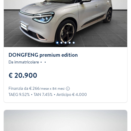
DONGFENG premium edition
Da immatricolare
€ 20.900
Finanzia da € 266
/mese x 84 mesi
TAEG 9.52%
TAN 7.45%
Anticipo € 4.000