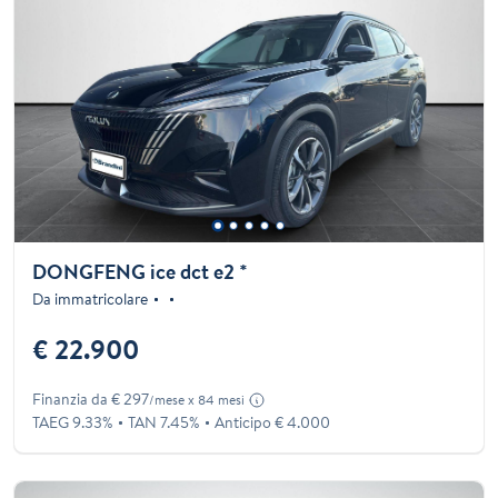
DONGFENG ice dct e2 *
Da immatricolare
€ 22.900
Finanzia da € 297
/mese x 84 mesi
TAEG 9.33%
TAN 7.45%
Anticipo € 4.000