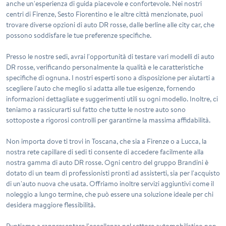
anche un'esperienza di guida piacevole e confortevole. Nei nostri
centri di Firenze, Sesto Fiorentino e le altre città menzionate, puoi
trovare diverse opzioni di auto DR rosse, dalle berline alle city car, che
possono soddisfare le tue preferenze specifiche.
Presso le nostre sedi, avrai l'opportunità di testare vari modelli di auto
DR rosse, verificando personalmente la qualità e le caratteristiche
specifiche di ognuna. I nostri esperti sono a disposizione per aiutarti a
scegliere l'auto che meglio si adatta alle tue esigenze, fornendo
informazioni dettagliate e suggerimenti utili su ogni modello. Inoltre, ci
teniamo a rassicurarti sul fatto che tutte le nostre auto sono
sottoposte a rigorosi controlli per garantirne la massima affidabilità.
Non importa dove ti trovi in Toscana, che sia a Firenze o a Lucca, la
nostra rete capillare di sedi ti consente di accedere facilmente alla
nostra gamma di auto DR rosse. Ogni centro del gruppo Brandini è
dotato di un team di professionisti pronti ad assisterti, sia per l'acquisto
di un'auto nuova che usata. Offriamo inoltre servizi aggiuntivi come il
noleggio a lungo termine, che può essere una soluzione ideale per chi
desidera maggiore flessibilità.
Puntiamo a rappresentare l'eccellenza nel settore automobilistico non