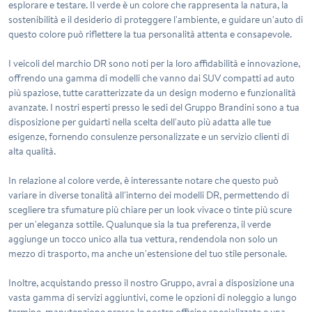
esplorare e testare. Il verde è un colore che rappresenta la natura, la
sostenibilità e il desiderio di proteggere l'ambiente, e guidare un'auto di
questo colore può riflettere la tua personalità attenta e consapevole.
I veicoli del marchio DR sono noti per la loro affidabilità e innovazione,
offrendo una gamma di modelli che vanno dai SUV compatti ad auto
più spaziose, tutte caratterizzate da un design moderno e funzionalità
avanzate. I nostri esperti presso le sedi del Gruppo Brandini sono a tua
disposizione per guidarti nella scelta dell'auto più adatta alle tue
esigenze, fornendo consulenze personalizzate e un servizio clienti di
alta qualità.
In relazione al colore verde, è interessante notare che questo può
variare in diverse tonalità all'interno dei modelli DR, permettendo di
scegliere tra sfumature più chiare per un look vivace o tinte più scure
per un'eleganza sottile. Qualunque sia la tua preferenza, il verde
aggiunge un tocco unico alla tua vettura, rendendola non solo un
mezzo di trasporto, ma anche un'estensione del tuo stile personale.
Inoltre, acquistando presso il nostro Gruppo, avrai a disposizione una
vasta gamma di servizi aggiuntivi, come le opzioni di noleggio a lungo
termine, manutenzione presso le nostre officine specializzate e una