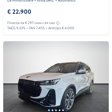
Da immatricolare
Ibrida benz.
Automatico
€ 22.900
Finanzia da € 297
/mese x 84 mesi
TAEG 9.33%
TAN 7.45%
Anticipo € 4.000