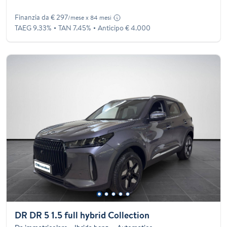
Finanzia da € 297
/mese x 84 mesi
TAEG 9.33%
TAN 7.45%
Anticipo € 4.000
DR DR 5 1.5 full hybrid Collection