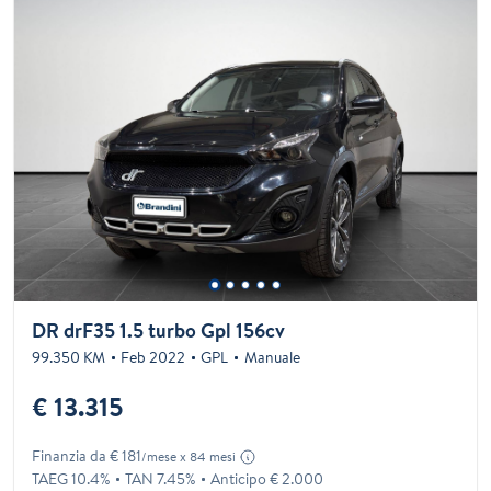
DR drF35 1.5 turbo Gpl 156cv
99.350 KM
Feb 2022
GPL
Manuale
€ 13.315
Finanzia da € 181
/mese x 84 mesi
TAEG 10.4%
TAN 7.45%
Anticipo € 2.000