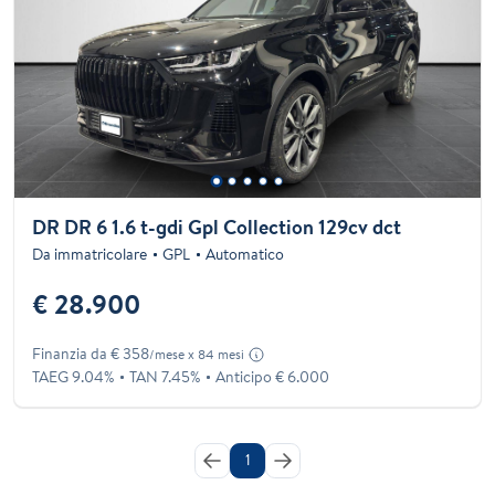
DR DR 6 1.6 t-gdi Gpl Collection 129cv dct
Da immatricolare
GPL
Automatico
€ 28.900
Finanzia da € 358
/mese x 84 mesi
TAEG 9.04%
TAN 7.45%
Anticipo € 6.000
1