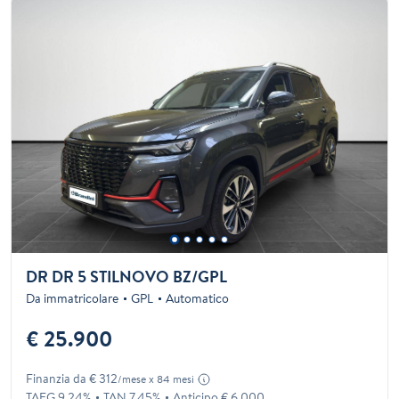
DR DR 5 STILNOVO BZ/GPL
Da immatricolare
GPL
Automatico
€ 25.900
Finanzia da € 312
/mese x 84 mesi
TAEG 9.24%
TAN 7.45%
Anticipo € 6.000