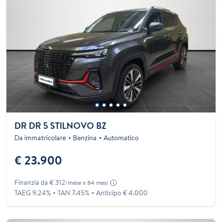
DR DR 5 STILNOVO BZ
Da immatricolare
Benzina
Automatico
€ 23.900
Finanzia da € 312
/mese x 84 mesi
TAEG 9.24%
TAN 7.45%
Anticipo € 4.000