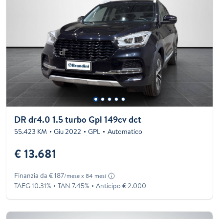
DR dr4.0 1.5 turbo Gpl 149cv dct
55.423 KM
Giu 2022
GPL
Automatico
€ 13.681
Finanzia da € 187
/mese x 84 mesi
TAEG 10.31%
TAN 7.45%
Anticipo € 2.000