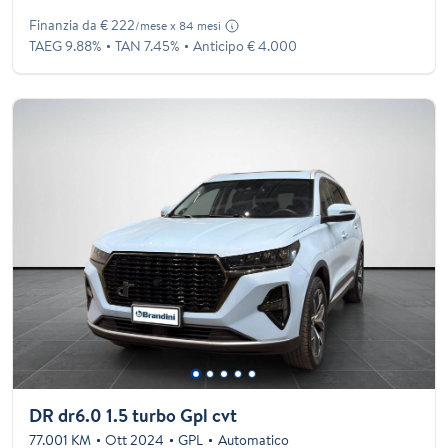
Finanzia da € 222
/mese x 84 mesi
TAEG 9.88%
TAN 7.45%
Anticipo € 4.000
DR dr6.0 1.5 turbo Gpl cvt
77.001 KM
Ott 2024
GPL
Automatico