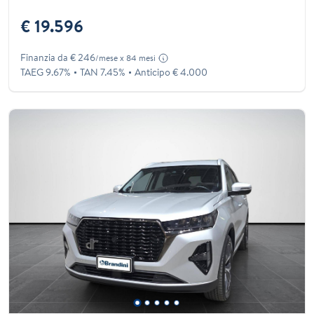
€ 19.596
Finanzia da € 246
/mese x 84 mesi
TAEG 9.67%
TAN 7.45%
Anticipo € 4.000