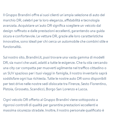
Il Gruppo Brandini offre ai suoi clienti un'ampia selezione di auto del
marchio
DR
, celebri per la loro eleganza, affidabilità e tecnologia
avanzata. Acquistare un'auto
DR
significa scegliere un veicolo dal
design raffinato e dalle prestazioni eccellenti, garantendo una guida
sicura e confortevole. Le vetture DR, grazie alle loro caratteristiche
innovative, sono ideali per chi cerca un automobile che combini stile e
funzionalità.
Sul nostro sito, Brandini.it, puoi trovare una vasta gamma di modelli
DR
, sia nuovi che usati, adatti a tutte le esigenze. Che tu stia cercando
una city car compatta per muoverti agilmente nel traffico cittadino o
un SUV spazioso per i tuoi viaggi in famiglia, il nostro inventario saprà
soddisfare ogni tua richiesta. Tutte le nostre auto
DR
sono disponibili
per test drive nelle nostre sedi dislocate tra Firenze, Sesto Fiorentino,
Pistoia, Grosseto, Scandicci, Borgo San Lorenzo e Lucca.
Ogni veicolo
DR
offerto al Gruppo Brandini viene sottoposto a
rigorosi controlli di qualità per garantire prestazioni eccellenti e
massima sicurezza stradale. Inoltre, il nostro personale qualificato è