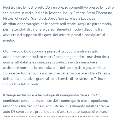
Puoi trovare le nostre auto
DS
a un prezzo competitivo presso le nostre
sedi situate in vari punti della Toscana, inclusi Firenze, Sesto Fiorentino,
Pistoia, Grosseto, Scandicci, Borgo San Lorenzo e Lucca. La
distribuzione strategica delle nostre sedi rende l'acquisto più comodo,
permettendoti di visionare personalmente i modelli disponibili e
avvalerti del supporto di esperti del settore, pronti a consigliarti al
meglio.
Ogni veicolo
DS
disponibile presso il Gruppo Brandini è stato
attentamente controllato e certificato per garantire il massimo della
qualità, affidabilità e sicurezza su strada. La nostra missione è
assicurarti non solo la soddisfazione del tuo acquisto grazie ad auto
sicure e performanti, ma anche un'esperienza post-vendita all’altezza
delle tue aspettative, grazie ai nostri servizi di assistenza, officina e
supporto a tutto tondo.
Il design esclusivo e le tecnologie all'avanguardia delle auto
DS
,
combinate con un prezzo accessibile come quello che proponiamo,
rendono la tua decisione di acquisto un investimento intelligente. Le
auto
DS
sono vere e proprie opere d'arte su ruote, capaci di elevarsi
oltre il semplice concetto di mezzo di trasporto, trasformando ogni