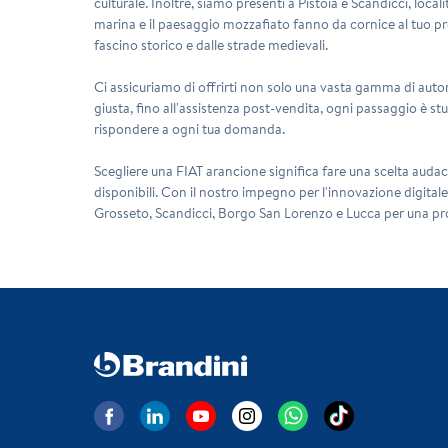
culturale. Inoltre, siamo presenti a Pistoia e Scandicci, locali
marina e il paesaggio mozzafiato fanno da cornice al tuo pr
fascino storico e dalle strade medievali.
Ci assicuriamo di offrirti non solo una vasta gamma di autom
giusta, fino all'assistenza post-vendita, ogni passaggio è stu
rispondere a ogni tua domanda.
Scegliere una FIAT arancione significa fare una scelta audace e
disponibili. Con il nostro impegno per l'innovazione digitale e
Grosseto, Scandicci, Borgo San Lorenzo e Lucca per una prov