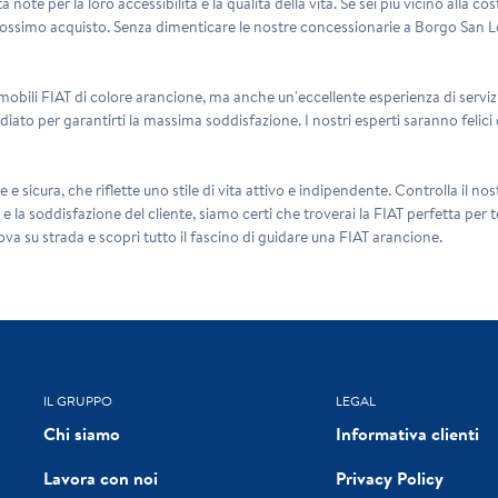
tà note per la loro accessibilità e la qualità della vita. Se sei più vicino alla c
ossimo acquisto. Senza dimenticare le nostre concessionarie a Borgo San Lore
obili FIAT di colore arancione, ma anche un'eccellente esperienza di servizio
diato per garantirti la massima soddisfazione. I nostri esperti saranno felici d
 sicura, che riflette uno stile di vita attivo e indipendente. Controlla il nost
 la soddisfazione del cliente, siamo certi che troverai la FIAT perfetta per te
a su strada e scopri tutto il fascino di guidare una FIAT arancione.
IL GRUPPO
LEGAL
Chi siamo
Informativa clienti
Lavora con noi
Privacy Policy