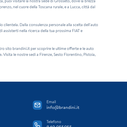
osta, puoi visitare la nostra sede di Grosseto, dove la brezza
nzo, nel cuore della Toscana rurale, e a Lucca, città dal
 clientela. Dalla consulenza personale alla scelta dell'auto
i assisterti nella ricerca della tua prossima FIAT e
ro sito brandini.it per scoprire le ultime offerte e le auto
. Visita le nostre sedi a Firenze, Sesto Fiorentino, Pistoia,
Email
info@brandini.it
Telefono
840 055055