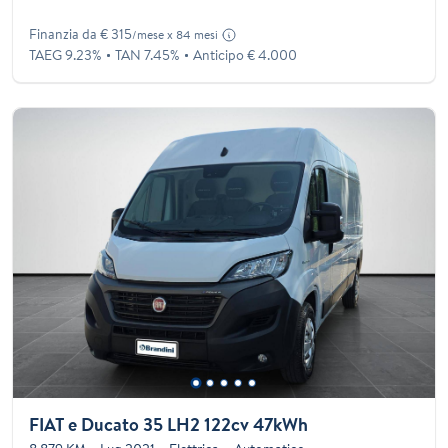
Finanzia da € 315
/mese x 84 mesi
TAEG 9.23%
TAN 7.45%
Anticipo € 4.000
FIAT e Ducato 35 LH2 122cv 47kWh