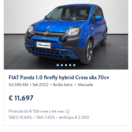
FIAT Panda 1.0 firefly hybrid Cross s&s 70cv
54.596 KM
Set 2022
Ibrida benz.
Manuale
€ 11.697
Finanzia da € 156
/mese x 84 mesi
TAEG 10.84%
TAN 7.45%
Anticipo € 2.000