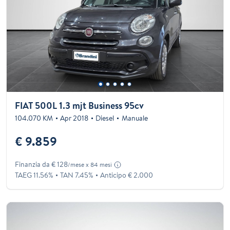
FIAT 500L 1.3 mjt Business 95cv
104.070 KM
Apr 2018
Diesel
Manuale
€ 9.859
Finanzia da € 128
/mese x 84 mesi
TAEG 11.56%
TAN 7.45%
Anticipo € 2.000