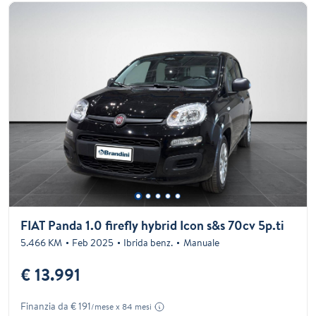
FIAT Panda 1.0 firefly hybrid Icon s&s 70cv 5p.ti
5.466 KM
Feb 2025
Ibrida benz.
Manuale
€ 13.991
Finanzia da € 191
/mese x 84 mesi