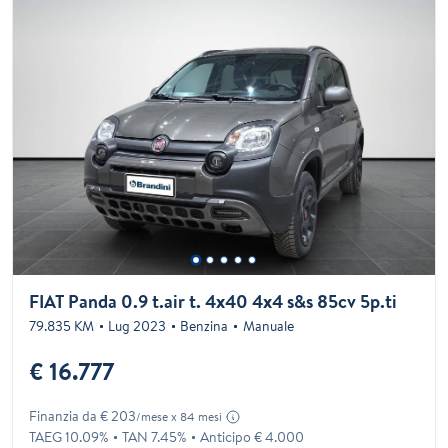
FIAT Panda 0.9 t.air t. 4x40 4x4 s&s 85cv 5p.ti
79.835 KM
Lug 2023
Benzina
Manuale
€ 16.777
Finanzia da € 203
/mese x 84 mesi
TAEG 10.09%
TAN 7.45%
Anticipo € 4.000