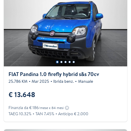
FIAT Pandina 1.0 firefly hybrid s&s 70cv
25.786 KM
Mar 2025
Ibrida benz.
Manuale
€ 13.648
Finanzia da € 186
/mese x 84 mesi
TAEG 10.32%
TAN 7.45%
Anticipo € 2.000