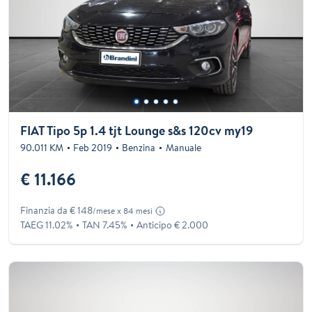
FIAT Tipo 5p 1.4 tjt Lounge s&s 120cv my19
90.011 KM
Feb 2019
Benzina
Manuale
€ 11.166
Finanzia da € 148
/mese x 84 mesi
TAEG 11.02%
TAN 7.45%
Anticipo € 2.000