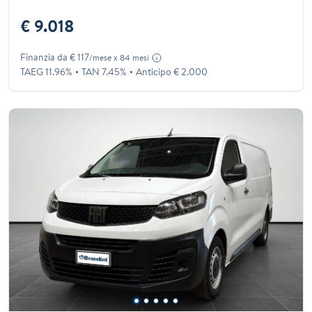
€ 9.018
Finanzia da € 117
/mese x 84 mesi
TAEG 11.96%
TAN 7.45%
Anticipo € 2.000