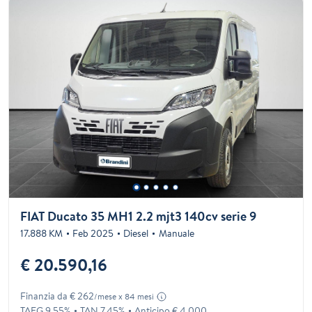
FIAT Ducato 35 MH1 2.2 mjt3 140cv serie 9
17.888 KM
Feb 2025
Diesel
Manuale
€ 20.590,16
Finanzia da € 262
/mese x 84 mesi
TAEG 9.55%
TAN 7.45%
Anticipo € 4.000