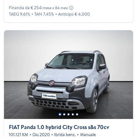
Finanzia da € 254
/mese x 84 mesi
TAEG 9.61%
TAN 7.45%
Anticipo € 4.000
FIAT Panda 1.0 hybrid City Cross s&s 70cv
101.121 KM
Giu 2020
Ibrida benz.
Manuale