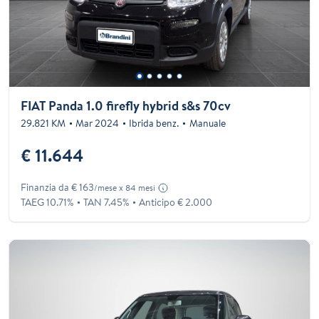
FIAT Panda 1.0 firefly hybrid s&s 70cv
29.821 KM
Mar 2024
Ibrida benz.
Manuale
€ 11.644
Finanzia da € 163
/mese x 84 mesi
TAEG 10.71%
TAN 7.45%
Anticipo € 2.000