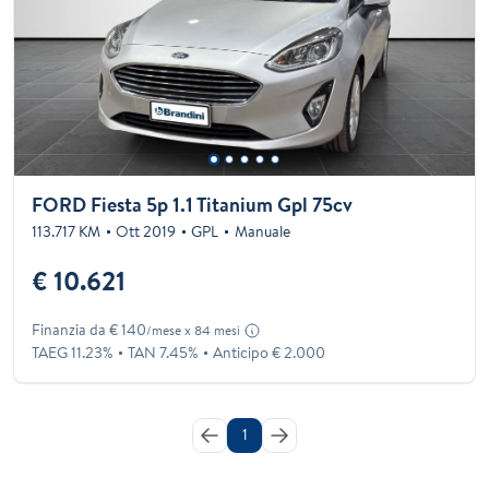
FORD Fiesta 5p 1.1 Titanium Gpl 75cv
113.717 KM
Ott 2019
GPL
Manuale
€ 10.621
Finanzia da € 140
/mese x 84 mesi
TAEG 11.23%
TAN 7.45%
Anticipo € 2.000
1