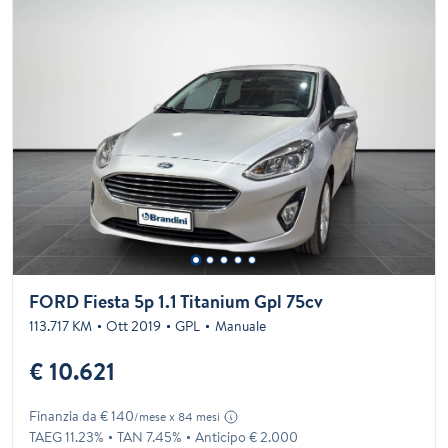
FORD Fiesta 5p 1.1 Titanium Gpl 75cv
113.717 KM
Ott 2019
GPL
Manuale
€ 10.621
Finanzia da € 140
/mese x 84 mesi
TAEG 11.23%
TAN 7.45%
Anticipo € 2.000