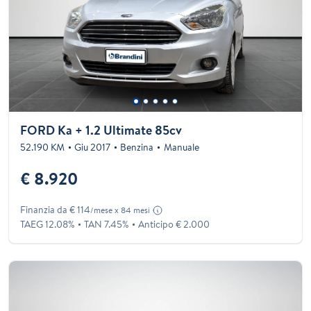
FORD Ka + 1.2 Ultimate 85cv
52.190 KM
Giu 2017
Benzina
Manuale
€ 8.920
Finanzia da € 114
/mese x 84 mesi
TAEG 12.08%
TAN 7.45%
Anticipo € 2.000