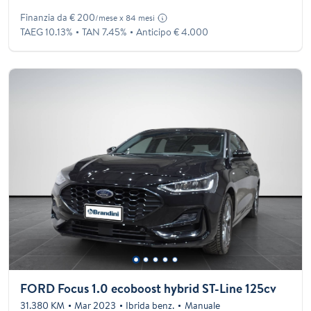
Finanzia da € 200
/mese x 84 mesi
TAEG 10.13%
TAN 7.45%
Anticipo € 4.000
FORD Focus 1.0 ecoboost hybrid ST-Line 125cv
31.380 KM
Mar 2023
Ibrida benz.
Manuale