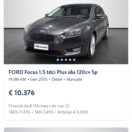
FORD Focus 1.5 tdci Plus s&s 120cv 5p
19.186 KM
Gen 2015
Diesel
Manuale
€ 10.376
Finanzia da € 136
/mese x 84 mesi
TAEG 11.33%
TAN 7.45%
Anticipo € 2.000