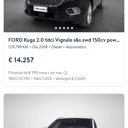
FORD Kuga 2.0 tdci Vignale s&s awd 150cv powershift
129.798 KM
Giu 2018
Diesel
Automatico
€ 14.257
Finanzia da € 195
/mese x 84 mesi
TAEG 10.19%
TAN 7.45%
Anticipo € 2.000