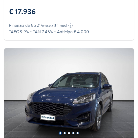
€ 17.936
Finanzia da € 221
/mese x 84 mesi
TAEG 9.9%
TAN 7.45%
Anticipo € 4.000