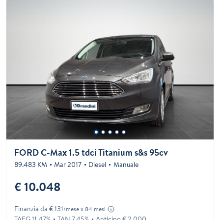
FORD C-Max 1.5 tdci Titanium s&s 95cv
89.483 KM
Mar 2017
Diesel
Manuale
€ 10.048
Finanzia da € 131
/mese x 84 mesi
TAEG 11.47%
TAN 7.45%
Anticipo € 2.000