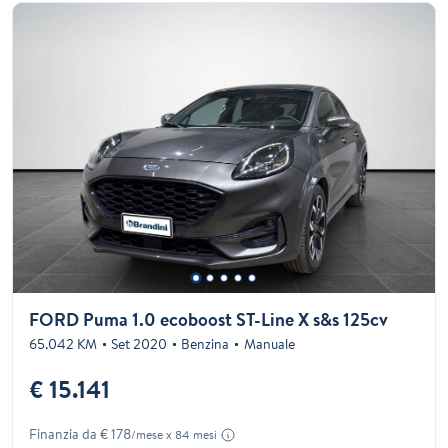
FORD Puma 1.0 ecoboost ST-Line X s&s 125cv
65.042 KM
Set 2020
Benzina
Manuale
€ 15.141
Finanzia da € 178
/mese x 84 mesi