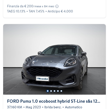
Finanzia da € 200
/mese x 84 mesi
TAEG 10.13%
TAN 7.45%
Anticipo € 4.000
FORD Puma 1.0 ecoboost hybrid ST-Line s&s 125cv auto
37.160 KM
Mag 2023
Ibrida benz.
Automatico