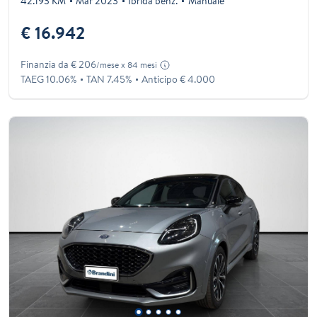
42.193 KM
Mar 2023
Ibrida benz.
Manuale
€ 16.942
Finanzia da € 206
/mese x 84 mesi
TAEG 10.06%
TAN 7.45%
Anticipo € 4.000