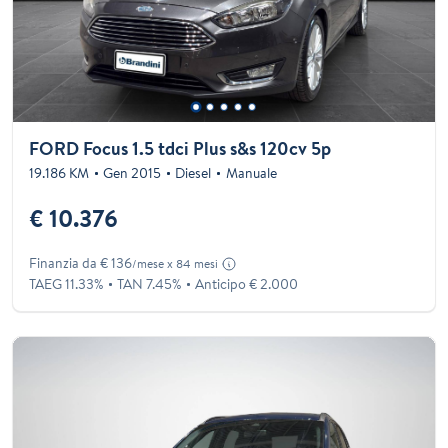
FORD Focus 1.5 tdci Plus s&s 120cv 5p
19.186 KM
Gen 2015
Diesel
Manuale
€ 10.376
Finanzia da € 136
/mese x 84 mesi
TAEG 11.33%
TAN 7.45%
Anticipo € 2.000