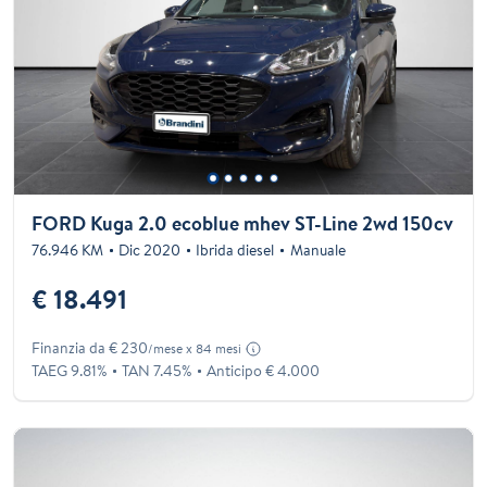
FORD Kuga 2.0 ecoblue mhev ST-Line 2wd 150cv
76.946 KM
Dic 2020
Ibrida diesel
Manuale
€ 18.491
Finanzia da € 230
/mese x 84 mesi
TAEG 9.81%
TAN 7.45%
Anticipo € 4.000