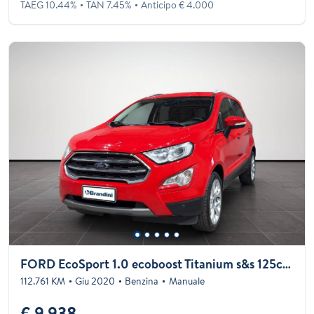
TAEG 10.44%
TAN 7.45%
Anticipo € 4.000
FORD EcoSport 1.0 ecoboost Titanium s&s 125cv my20.25
112.761 KM
Giu 2020
Benzina
Manuale
€ 9.938