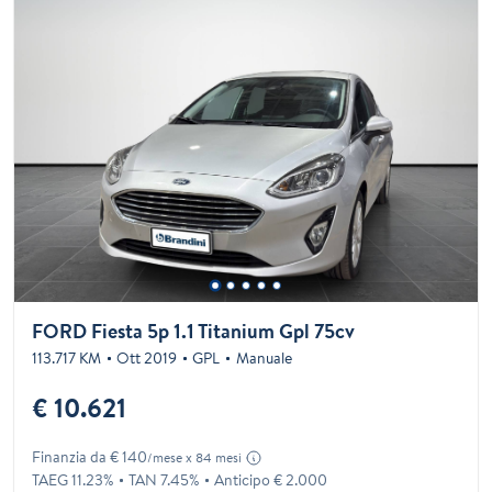
FORD Fiesta 5p 1.1 Titanium Gpl 75cv
113.717 KM
Ott 2019
GPL
Manuale
€ 10.621
Finanzia da € 140
/mese x 84 mesi
TAEG 11.23%
TAN 7.45%
Anticipo € 2.000