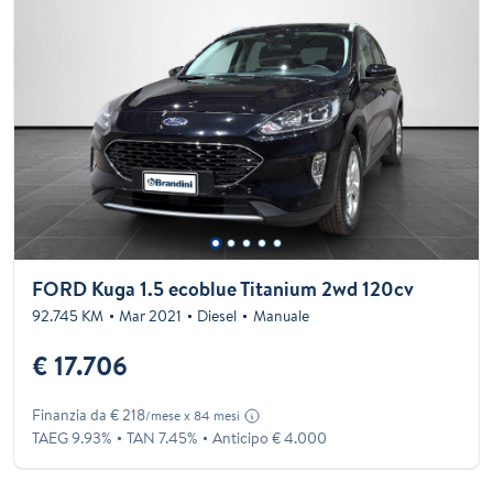
FORD Kuga 1.5 ecoblue Titanium 2wd 120cv
92.745 KM
Mar 2021
Diesel
Manuale
€ 17.706
Finanzia da € 218
/mese x 84 mesi
TAEG 9.93%
TAN 7.45%
Anticipo € 4.000