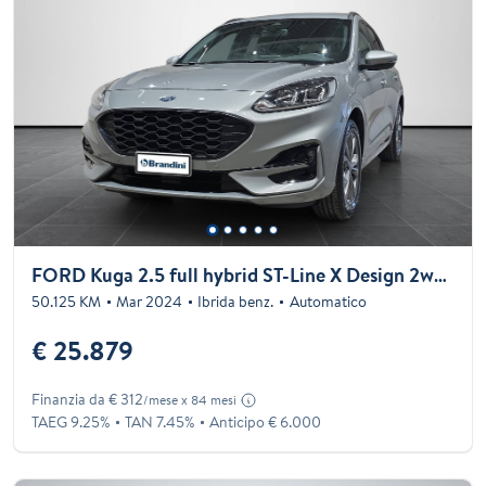
FORD Kuga 2.5 full hybrid ST-Line X Design 2wd 190cv cvt
50.125 KM
Mar 2024
Ibrida benz.
Automatico
€ 25.879
Finanzia da € 312
/mese x 84 mesi
TAEG 9.25%
TAN 7.45%
Anticipo € 6.000