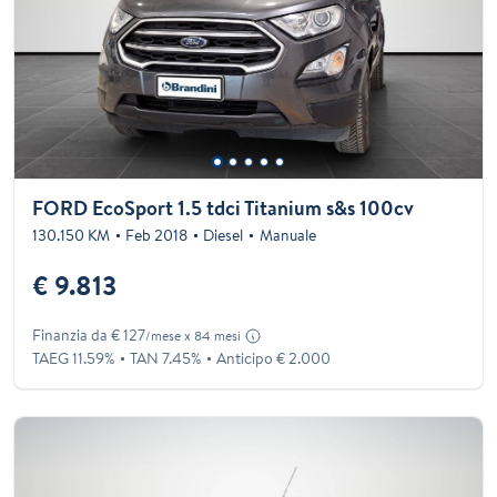
FORD EcoSport 1.5 tdci Titanium s&s 100cv
130.150 KM
Feb 2018
Diesel
Manuale
€ 9.813
Finanzia da € 127
/mese x 84 mesi
TAEG 11.59%
TAN 7.45%
Anticipo € 2.000