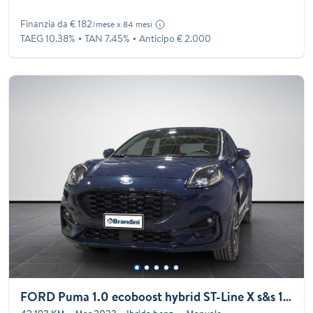
Finanzia da € 182
/mese x 84 mesi
TAEG 10.38%
TAN 7.45%
Anticipo € 2.000
FORD Puma 1.0 ecoboost hybrid ST-Line X s&s 125cv