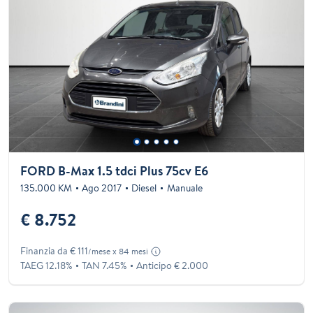
FORD B-Max 1.5 tdci Plus 75cv E6
135.000 KM
Ago 2017
Diesel
Manuale
€ 8.752
Finanzia da € 111
/mese x 84 mesi
TAEG 12.18%
TAN 7.45%
Anticipo € 2.000