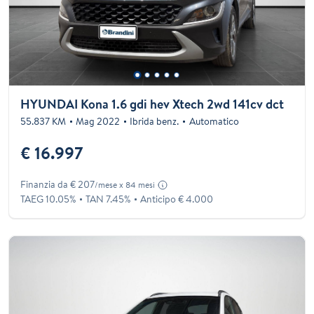
HYUNDAI Kona 1.6 gdi hev Xtech 2wd 141cv dct
55.837 KM
Mag 2022
Ibrida benz.
Automatico
€ 16.997
Finanzia da € 207
/mese x 84 mesi
TAEG 10.05%
TAN 7.45%
Anticipo € 4.000