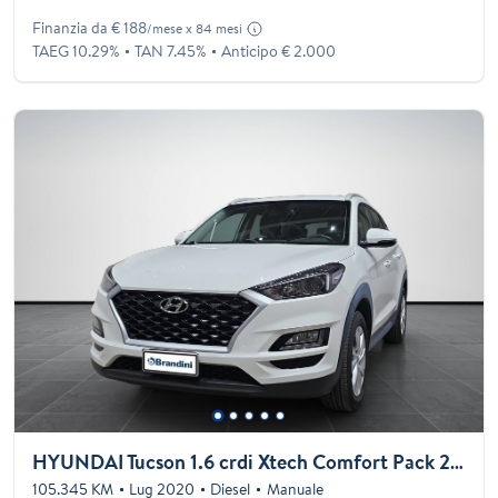
Finanzia da € 188
/mese x 84 mesi
TAEG 10.29%
TAN 7.45%
Anticipo € 2.000
HYUNDAI Tucson 1.6 crdi Xtech Comfort Pack 2wd 115cv my20
105.345 KM
Lug 2020
Diesel
Manuale