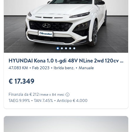
HYUNDAI Kona 1.0 t-gdi 48V NLine 2wd 120cv imt
47.083 KM
Feb 2023
Ibrida benz.
Manuale
€ 17.349
Finanzia da € 212
/mese x 84 mesi
TAEG 9.99%
TAN 7.45%
Anticipo € 4.000