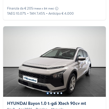
Finanzia da € 205
/mese x 84 mesi
TAEG 10.07%
TAN 7.45%
Anticipo € 4.000
HYUNDAI Bayon 1.0 t-gdi Xtech 90cv mt