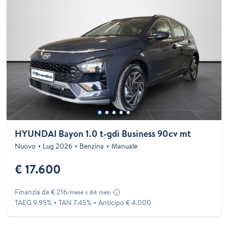
HYUNDAI Bayon 1.0 t-gdi Business 90cv mt
Nuovo
Lug 2026
Benzina
Manuale
€ 17.600
Finanzia da € 216
/mese x 84 mesi
TAEG 9.95%
TAN 7.45%
Anticipo € 4.000