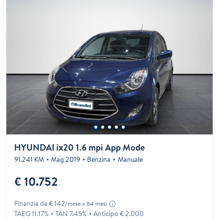
HYUNDAI ix20 1.6 mpi App Mode
91.241 KM
Mag 2019
Benzina
Manuale
€ 10.752
Finanzia da € 142
/mese x 84 mesi
TAEG 11.17%
TAN 7.45%
Anticipo € 2.000