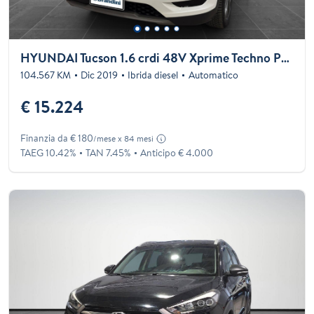
HYUNDAI Tucson 1.6 crdi 48V Xprime Techno Pack 2wd 136cv dct my20
104.567 KM
Dic 2019
Ibrida diesel
Automatico
€ 15.224
Finanzia da € 180
/mese x 84 mesi
TAEG 10.42%
TAN 7.45%
Anticipo € 4.000