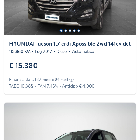
HYUNDAI Tucson 1.7 crdi Xpossible 2wd 141cv dct
115.860 KM
Lug 2017
Diesel
Automatico
€ 15.380
Finanzia da € 182
/mese x 84 mesi
TAEG 10.38%
TAN 7.45%
Anticipo € 4.000