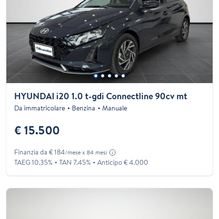
HYUNDAI i20 1.0 t-gdi Connectline 90cv mt
Da immatricolare
Benzina
Manuale
€ 15.500
Finanzia da € 184
/mese x 84 mesi
TAEG 10.35%
TAN 7.45%
Anticipo € 4.000