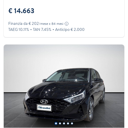
€ 14.663
Finanzia da € 202
/mese x 84 mesi
TAEG 10.11%
TAN 7.45%
Anticipo € 2.000