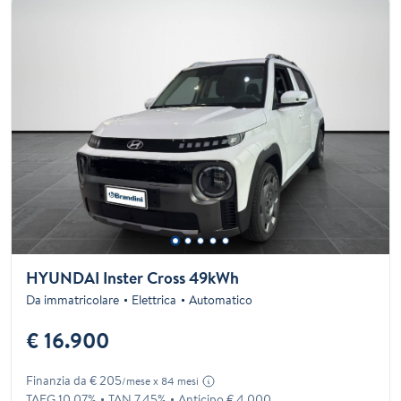
HYUNDAI Inster Cross 49kWh
Da immatricolare
Elettrica
Automatico
€ 16.900
Finanzia da € 205
/mese x 84 mesi
TAEG 10.07%
TAN 7.45%
Anticipo € 4.000