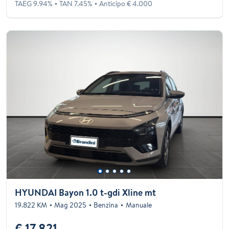
TAEG 9.94%
TAN 7.45%
Anticipo € 4.000
HYUNDAI Bayon 1.0 t-gdi Xline mt
19.822 KM
Mag 2025
Benzina
Manuale
€ 17.821