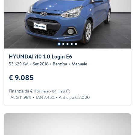
HYUNDAI i10 1.0 Login E6
53.629 KM
Set 2016
Benzina
Manuale
€ 9.085
Finanzia da € 116
/mese x 84 mesi
TAEG 11.98%
TAN 7.45%
Anticipo € 2.000