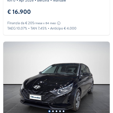
Km 0
Apr 2026
Benzina
Manuale
€ 16.900
Finanzia da € 205
/mese x 84 mesi
TAEG 10.07%
TAN 7.45%
Anticipo € 4.000