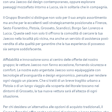
con una Jaecoo dal design contemporaneo, oppure esplorare
paesaggi mozzafiato intorno a Lucca, sia in solitaria che in compagnia.
Il Gruppo Brandini si distingue non solo per il suo ampio assortimento
ma anche per le eccellenti sedi strategicamente posizionate a
Firenze
,
Sesto Fiorentino
,
Pistoia
,
Grosseto
,
Scandicci
,
Borgo San Lorenzo
e
Lucca
. Queste sedi non solo ti offrono la comodità di cercare la tua
Jaecoo nella località più vicina, ma anche un servizio di assistenza post-
vendita di alta qualità per garantire che la tua esperienza di possesso
sia sempre soddisfacente.
Affidabilità e innovazione sono al centro delle offerte del nostro
gruppo; le vetture Jaecoo non fanno eccezione, fornendo sicurezza e
comfort. Le nostre auto argentate Jaecoo sono equipaggiate con
tecnologie all'avanguardia e design ergonomico, pensate per rendere
ogni viaggio un piacere. Che si tratti di un breve tragitto urbano a
Pistoia o di un lungo viaggio alla scoperta del litorale toscano nei
dintorni di Grosseto, la tua nuova vettura sarà all'altezza di ogni
situazione.
Per chi desidera un'alternativa alle opzioni di acquisto tradizionali, il
Gruppo Brandini offre anche soluzioni di noleggio a lungo termine, che