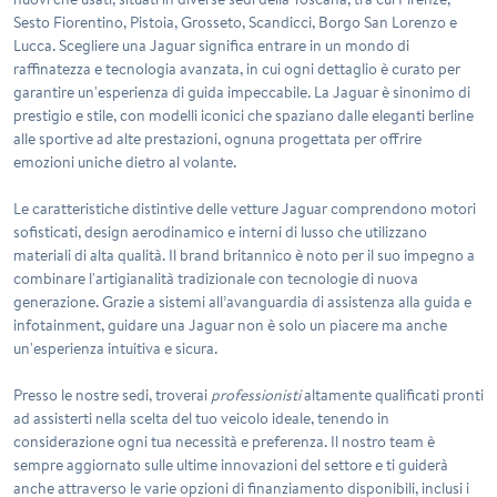
Sesto Fiorentino, Pistoia, Grosseto, Scandicci, Borgo San Lorenzo e
Lucca. Scegliere una Jaguar significa entrare in un mondo di
raffinatezza e tecnologia avanzata, in cui ogni dettaglio è curato per
garantire un'esperienza di guida impeccabile. La Jaguar è sinonimo di
prestigio
e
stile
, con modelli iconici che spaziano dalle eleganti berline
alle sportive ad alte prestazioni, ognuna progettata per offrire
emozioni uniche dietro al volante.
Le caratteristiche distintive delle vetture Jaguar comprendono motori
sofisticati, design aerodinamico e interni di lusso che utilizzano
materiali di alta qualità. Il brand britannico è noto per il suo impegno a
combinare l'artigianalità tradizionale con tecnologie di nuova
generazione. Grazie a sistemi all’avanguardia di assistenza alla guida e
infotainment, guidare una Jaguar non è solo un piacere ma anche
un'esperienza intuitiva e sicura.
Presso le nostre sedi, troverai
professionisti
altamente qualificati pronti
ad assisterti nella scelta del tuo veicolo ideale, tenendo in
considerazione ogni tua necessità e preferenza. Il nostro team è
sempre aggiornato sulle ultime innovazioni del settore e ti guiderà
anche attraverso le varie opzioni di finanziamento disponibili, inclusi i