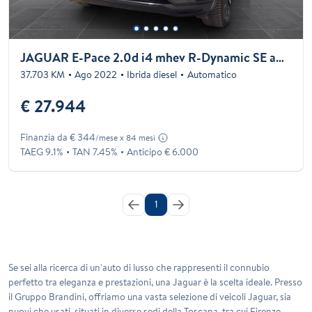
JAGUAR E-Pace 2.0d i4 mhev R-Dynamic SE awd 163cv auto
37.703 KM
Ago 2022
Ibrida diesel
Automatico
€ 27.944
Finanzia da € 344
/mese x 84 mesi
TAEG 9.1%
TAN 7.45%
Anticipo € 6.000
1
Se sei alla ricerca di un'auto di lusso che rappresenti il connubio
perfetto tra eleganza e prestazioni, una Jaguar è la scelta ideale. Presso
il Gruppo Brandini, offriamo una vasta selezione di veicoli Jaguar, sia
nuovi che usati, situati in diverse sedi della Toscana, tra cui Firenze,