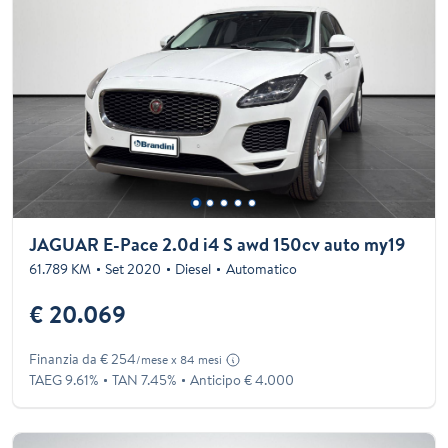
JAGUAR E-Pace 2.0d i4 S awd 150cv auto my19
61.789 KM
Set 2020
Diesel
Automatico
€ 20.069
Finanzia da € 254
/mese x 84 mesi
TAEG 9.61%
TAN 7.45%
Anticipo € 4.000