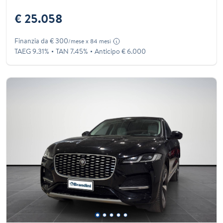
€ 25.058
Finanzia da € 300
/mese x 84 mesi
TAEG 9.31%
TAN 7.45%
Anticipo € 6.000