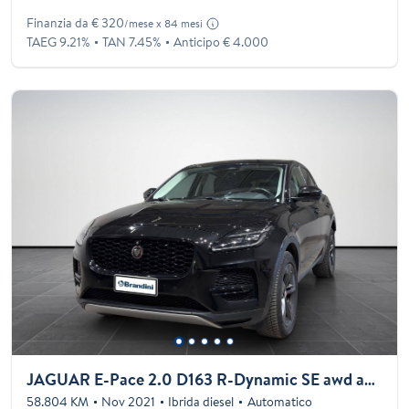
Finanzia da € 320
/mese x 84 mesi
TAEG 9.21%
TAN 7.45%
Anticipo € 4.000
JAGUAR E-Pace 2.0 D163 R-Dynamic SE awd auto
58.804 KM
Nov 2021
Ibrida diesel
Automatico