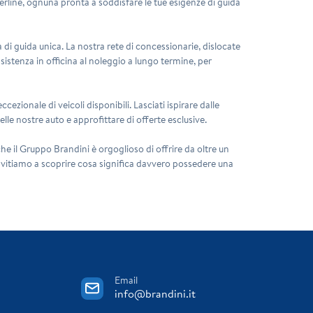
erline
, ognuna pronta a soddisfare le tue esigenze di guida
za di guida unica. La nostra rete di concessionarie, dislocate
assistenza in officina al noleggio a lungo termine, per
cezionale di veicoli disponibili. Lasciati ispirare dalle
le nostre auto e approfittare di offerte esclusive.
he il Gruppo Brandini è orgoglioso di offrire da oltre un
 invitiamo a scoprire cosa significa davvero possedere una
!
Email
info@brandini.it