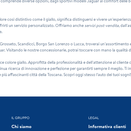
comprende diverse opzioni, dagli sportivi modelli Jaguar al
comfort delle b
ore così distintivo come il giallo, significa distinguersi e vivere un’esperien
offrirti un servizio personalizzato. Offriamo anche
servizi post-vendita
, dall'
e.
a, Grosseto, Scandicci, Borgo San Lorenzo o Lucca
, troverai un’assortimento ec
ar. Visitando le nostre concessionarie, potrai toccare con mano la qualità del
colore giallo. Approfitta della professionalità e dell'attenzione al cliente c
tinua ricerca di innovazione e perfezione per garantirti sempre il meglio. Ti
 più affascinanti città della Toscana. Scopri oggi stesso l’auto dei tuoi sogni
IL GRUPPO
LEGAL
Chi siamo
Informativa clienti