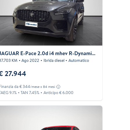
JAGUAR E-Pace 2.0d i4 mhev R-Dynamic SE awd 163cv auto
37.703 KM
Ago 2022
Ibrida diesel
Automatico
€ 27.944
Finanzia da € 344
/mese x 84 mesi
TAEG 9.1%
TAN 7.45%
Anticipo € 6.000