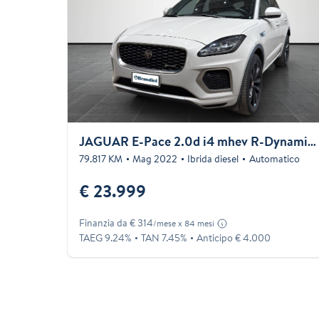
JAGUAR E-Pace 2.0d i4 mhev R-Dynamic S awd 163cv auto
79.817 KM
Mag 2022
Ibrida diesel
Automatico
€ 23.999
Finanzia da € 314
/mese x 84 mesi
TAEG 9.24%
TAN 7.45%
Anticipo € 4.000