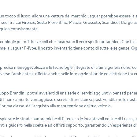
e un tocco di lusso, allora una vettura del marchio
Jaguar
potrebbe essere la sc
 sedi tra cui Firenze, Sesto Fiorentino, Pistoia, Grosseto, Scandicci, Borgo
 guida entusiasmante.
logie per offrire veicoli che incarnano il vero spirito britannico. Che tu 
la Jaguar F-Type, il nostro inventario tiene conto di tutte le esigenze. Ogn
precisa maneggevolezza e le tecnologie integrate di ultima generazione, come
verso l'ambiente si riflette anche nelle loro opzioni ibride ed elettriche tra c
po Brandini, potrai avvalerti di una serie di servizi aggiuntivi pensati per a
di finanziamento vantaggiose e servizi di assistenza post-vendita nelle nostr
i prima classe, dall'acquisto alla manutenzione del tuo veicolo.
splorare le strade panoramiche di Firenze o le incantevoli colline di Lucca, 
i a guidarti nella scelta e ad offrirti supporto, garantendo un'esperienza d’