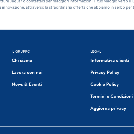
tture Jaguar o contattaci per maggiori informazioni. Il tuo viaggio verso il lu
 e innovazione, attraverso la straordinaria offerta che abbiamo in serbo per t
IL GRUPPO
LEGAL
Chi siamo
Informativa clienti
Lavora con noi
Privacy Policy
News & Eventi
Cookie Policy
Termini e Condizioni
Aggiorna privacy