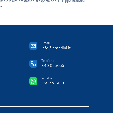
sso e le alte prestazioni ti aspetta con il Gruppo Brandini.
e.
Email
info@brandini.it
Telefono
840 055055
Whatsapp
366 7765018