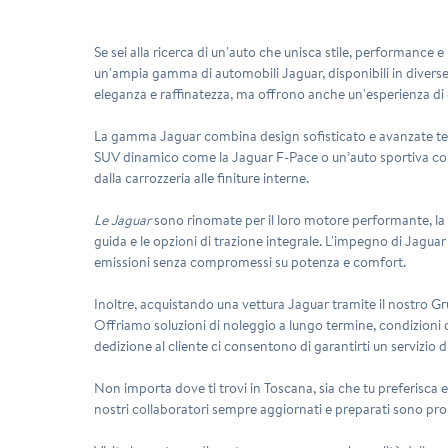
Se sei alla ricerca di un'auto che unisca stile, performance 
un'ampia gamma di automobili Jaguar, disponibili in diverse
eleganza e raffinatezza, ma offrono anche un'esperienza di
La gamma Jaguar combina design sofisticato e avanzate tecno
SUV dinamico come la Jaguar F-Pace o un’auto sportiva come 
dalla carrozzeria alle finiture interne.
Le Jaguar
sono rinomate per il loro motore performante, la 
guida e le opzioni di trazione integrale. L'impegno di Jaguar 
emissioni senza compromessi su potenza e comfort.
Inoltre, acquistando una vettura Jaguar tramite il nostro Grup
Offriamo soluzioni di
noleggio a lungo termine
, condizioni 
dedizione al cliente ci consentono di garantirti un servizio d
Non importa dove ti trovi in Toscana, sia che tu preferisca e
nostri collaboratori sempre aggiornati e preparati sono pront