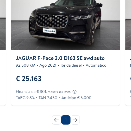
JAGUAR F-Pace 2.0 D163 SE awd auto
92.508 KM
Ago 2021
Ibrida diesel
Automatico
€ 25.163
Finanzia da € 301
/mese x 84 mesi
TAEG 9.3%
TAN 7.45%
Anticipo € 6.000
1