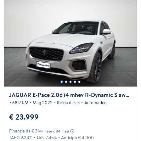
JAGUAR E-Pace 2.0d i4 mhev R-Dynamic S awd 163cv auto
79.817 KM
Mag 2022
Ibrida diesel
Automatico
€ 23.999
Finanzia da € 314
/mese x 84 mesi
TAEG 9.24%
TAN 7.45%
Anticipo € 4.000