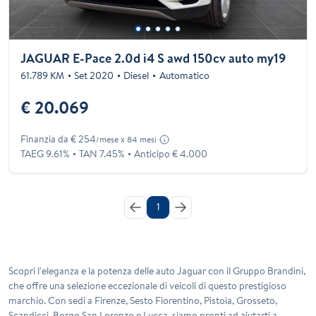
JAGUAR E-Pace 2.0d i4 S awd 150cv auto my19
61.789 KM
Set 2020
Diesel
Automatico
€ 20.069
Finanzia da € 254
/mese x 84 mesi
TAEG 9.61%
TAN 7.45%
Anticipo € 4.000
1
Scopri l'eleganza e la potenza delle auto Jaguar con il Gruppo Brandini
,
che offre una selezione eccezionale di veicoli di questo prestigioso
marchio. Con sedi a Firenze, Sesto Fiorentino, Pistoia, Grosseto,
Scandicci, Borgo San Lorenzo e Lucca, siamo pronti ad aiutarti a