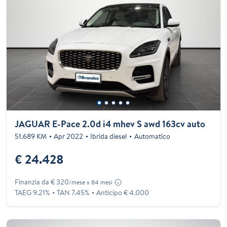
JAGUAR E-Pace 2.0d i4 mhev S awd 163cv auto
51.689 KM
Apr 2022
Ibrida diesel
Automatico
€ 24.428
Finanzia da € 320
/mese x 84 mesi
TAEG 9.21%
TAN 7.45%
Anticipo € 4.000