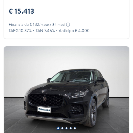
€ 15.413
Finanzia da € 182
/mese x 84 mesi
TAEG 10.37%
TAN 7.45%
Anticipo € 4.000