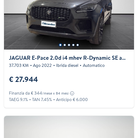
JAGUAR E-Pace 2.0d i4 mhev R-Dynamic SE awd 163cv auto
37.703 KM
Ago 2022
Ibrida diesel
Automatico
€ 27.944
Finanzia da € 344
/mese x 84 mesi
TAEG 9.1%
TAN 7.45%
Anticipo € 6.000