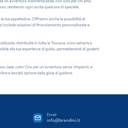
enta un'avventura indimenticabile, non solo per chi ama
lusso, rendendo ogni uscita qualcosa di speciale.
e tue aspettative. Offriamo anche la possibilità di
vizi include soluzioni di finanziamento personalizzate e
ializzate, distribuite in tutta la Toscana, sono sempre a
sibile alla tua esperienza di guida, permettendoti di goderti
i una Jeep color Oro per un'avventura senza rimpianti, e
ne e lasciati ispirare dalla gioia di guidare.
Email
info@brandini.it