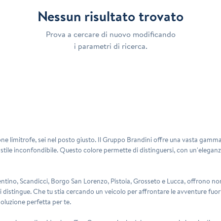
Nessun risultato trovato
Prova a cercare di nuovo modificando
i parametri di ricerca.
e limitrofe, sei nel posto giusto. Il Gruppo Brandini offre una vasta gamma di 
uo stile inconfondibile. Questo colore permette di distinguersi, con un'elegan
entino
,
Scandicci
,
Borgo San Lorenzo
,
Pistoia
,
Grosseto
e
Lucca
, offrono non
e ci distingue. Che tu stia cercando un veicolo per affrontare le avventure fuo
oluzione perfetta per te.