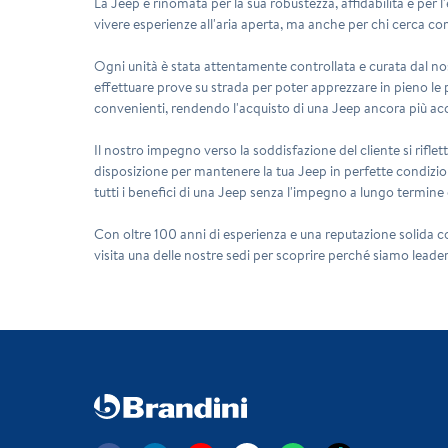
La Jeep è rinomata per la sua robustezza, affidabilità e per
vivere esperienze all'aria aperta, ma anche per chi cerca com
Ogni unità è stata attentamente controllata e curata dal nos
effettuare prove su strada per poter apprezzare in pieno le pr
convenienti, rendendo l'acquisto di una Jeep ancora più acc
Il nostro impegno verso la soddisfazione del cliente si riflet
disposizione per mantenere la tua Jeep in perfette condizioni
tutti i benefici di una Jeep senza l'impegno a lungo termine 
Con oltre 100 anni di esperienza e una reputazione solida co
visita una delle nostre sedi per scoprire perché siamo leader 