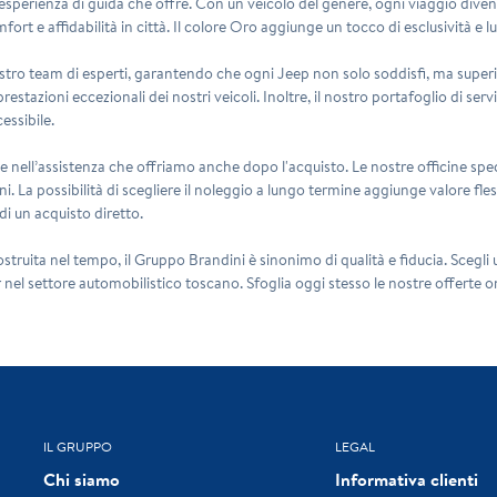
 l'esperienza di guida che offre. Con un veicolo del genere, ogni viaggio div
fort e affidabilità in città. Il colore Oro aggiunge un tocco di esclusività e 
tro team di esperti, garantendo che ogni Jeep non solo soddisfi, ma superi l
estazioni eccezionali dei nostri veicoli. Inoltre, il nostro portafoglio di ser
essibile.
te nell’assistenza che offriamo anche dopo l'acquisto. Le nostre officine spec
. La possibilità di scegliere il noleggio a lungo termine aggiunge valore fles
di un acquisto diretto.
struita nel tempo, il Gruppo Brandini è sinonimo di qualità e fiducia. Scegl
nel settore automobilistico toscano. Sfoglia oggi stesso le nostre offerte onli
IL GRUPPO
LEGAL
Chi siamo
Informativa clienti