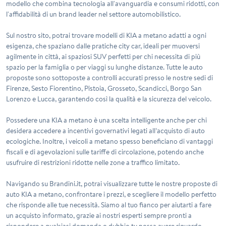
modello che combina tecnologia all'avanguardia e consumi ridotti, con
l'affidabilità di un brand leader nel settore automobilistico.
Sul nostro sito, potrai trovare modelli di KIA a metano adatti a ogni
esigenza, che spaziano dalle pratiche city car, ideali per muoversi
agilmente in città, ai spaziosi SUV perfetti per chi necessita di più
spazio per la famiglia o per viaggi su lunghe distanze. Tutte le auto
proposte sono sottoposte a controlli accurati presso le nostre sedi di
Firenze, Sesto Fiorentino, Pistoia, Grosseto, Scandicci, Borgo San
Lorenzo e Lucca, garantendo così la qualità e la sicurezza del veicolo.
Possedere una KIA a metano è una scelta intelligente anche per chi
desidera accedere a incentivi governativi legati all’acquisto di auto
ecologiche. Inoltre, i veicoli a metano spesso beneficiano di vantaggi
fiscali e di agevolazioni sulle tariffe di circolazione, potendo anche
usufruire di restrizioni ridotte nelle zone a traffico limitato.
Navigando su Brandini.it, potrai visualizzare tutte le nostre proposte di
auto KIA a metano, confrontare i prezzi, e scegliere il modello perfetto
che risponde alle tue necessità. Siamo al tuo fianco per aiutarti a fare
un acquisto informato, grazie ai nostri esperti sempre pronti a
rispondere a qualsiasi domanda o dubbio tu possa avere riguardo