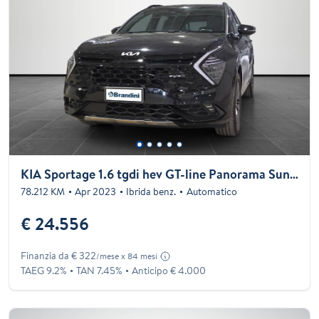
KIA Sportage 1.6 tgdi hev GT-line Panorama Sunroof at
78.212 KM
Apr 2023
Ibrida benz.
Automatico
€ 24.556
Finanzia da € 322
/mese x 84 mesi
TAEG 9.2%
TAN 7.45%
Anticipo € 4.000