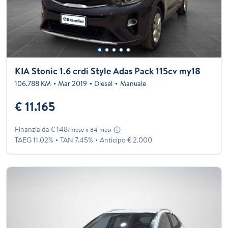
KIA Stonic 1.6 crdi Style Adas Pack 115cv my18
106.788 KM
Mar 2019
Diesel
Manuale
€ 11.165
Finanzia da € 148
/mese x 84 mesi
TAEG 11.02%
TAN 7.45%
Anticipo € 2.000