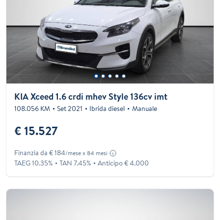
KIA Xceed 1.6 crdi mhev Style 136cv imt
108.056 KM
Set 2021
Ibrida diesel
Manuale
€ 15.527
Finanzia da € 184
/mese x 84 mesi
TAEG 10.35%
TAN 7.45%
Anticipo € 4.000