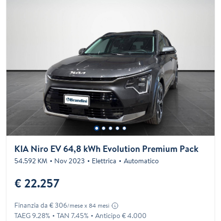
KIA Niro EV 64,8 kWh Evolution Premium Pack
54.592 KM
Nov 2023
Elettrica
Automatico
€ 22.257
Finanzia da € 306
/mese x 84 mesi
TAEG 9.28%
TAN 7.45%
Anticipo € 4.000