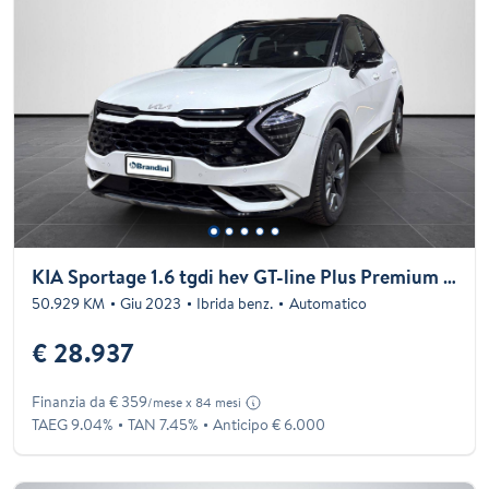
KIA Sportage 1.6 tgdi hev GT-line Plus Premium Pack awd at
50.929 KM
Giu 2023
Ibrida benz.
Automatico
€ 28.937
Finanzia da € 359
/mese x 84 mesi
TAEG 9.04%
TAN 7.45%
Anticipo € 6.000