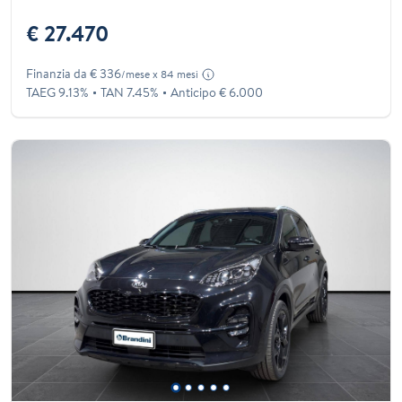
€ 27.470
Finanzia da € 336
/mese x 84 mesi
TAEG 9.13%
TAN 7.45%
Anticipo € 6.000