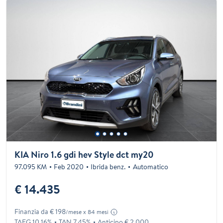
KIA Niro 1.6 gdi hev Style dct my20
97.095 KM
Feb 2020
Ibrida benz.
Automatico
€ 14.435
Finanzia da € 198
/mese x 84 mesi
TAEG 10.16%
TAN 7.45%
Anticipo € 2.000