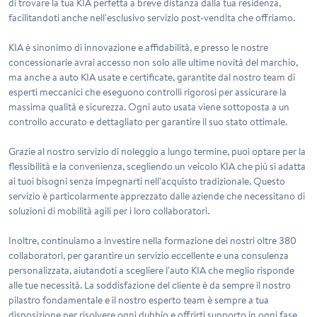
di trovare la tua KIA perfetta a breve distanza dalla tua residenza,
facilitandoti anche nell'esclusivo servizio post-vendita che offriamo.
KIA è sinonimo di innovazione e affidabilità, e presso le nostre
concessionarie avrai accesso non solo alle ultime novità del marchio,
ma anche a
auto KIA usate e certificate
, garantite dal nostro team di
esperti meccanici che eseguono controlli rigorosi per assicurare la
massima qualità e sicurezza. Ogni auto usata viene sottoposta a un
controllo accurato e dettagliato per garantire il suo stato ottimale.
Grazie al nostro servizio di noleggio a lungo termine, puoi optare per la
flessibilità e la convenienza, scegliendo un veicolo KIA che più si adatta
ai tuoi bisogni senza impegnarti nell'acquisto tradizionale. Questo
servizio è particolarmente apprezzato dalle aziende che necessitano di
soluzioni di mobilità agili per i loro collaboratori.
Inoltre, continuiamo a investire nella formazione dei nostri oltre 380
collaboratori, per garantire un servizio eccellente e una consulenza
personalizzata, aiutandoti a scegliere l'auto KIA che meglio risponde
alle tue necessità. La soddisfazione del cliente è da sempre il nostro
pilastro fondamentale e il nostro esperto team è sempre a tua
disposizione per risolvere ogni dubbio e offrirti supporto in ogni fase