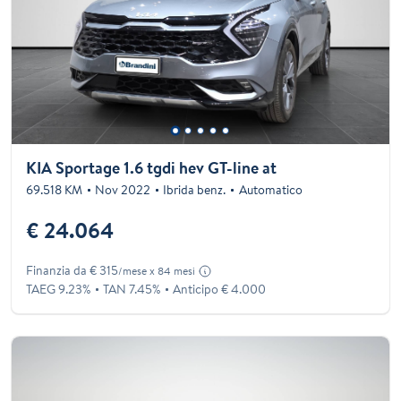
KIA Sportage 1.6 tgdi hev GT-line at
69.518 KM
Nov 2022
Ibrida benz.
Automatico
€ 24.064
Finanzia da € 315
/mese x 84 mesi
TAEG 9.23%
TAN 7.45%
Anticipo € 4.000