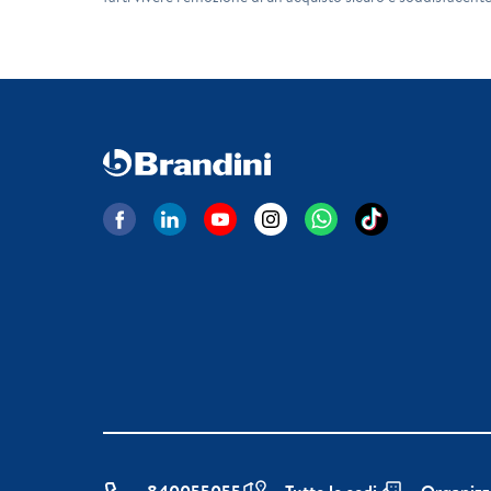
840055055
Tutte le sedi
Organizz