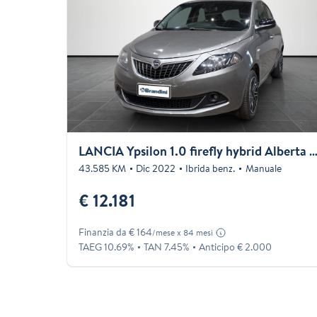
LANCIA Ypsilon 1.0 firefly hybrid Alberta Ferretti s&
43.585 KM
Dic 2022
Ibrida benz.
Manuale
€ 12.181
Finanzia da € 164
/mese x 84 mesi
TAEG 10.69%
TAN 7.45%
Anticipo € 2.000