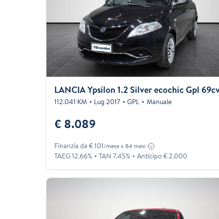
LANCIA Ypsilon 1.2 Silver ecochic Gpl 69c
112.041 KM
Lug 2017
GPL
Manuale
€ 8.089
Finanzia da € 101
/mese x 84 mesi
TAEG 12.66%
TAN 7.45%
Anticipo € 2.000