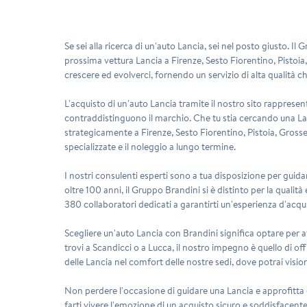
Se sei alla ricerca di un'auto Lancia, sei nel posto giusto. Il
prossima vettura Lancia a Firenze, Sesto Fiorentino, Pistoia
crescere ed evolverci, fornendo un servizio di alta qualità ch
L'acquisto di un'auto Lancia tramite il nostro sito rapprese
contraddistinguono il marchio. Che tu stia cercando una Lanci
strategicamente a Firenze, Sesto Fiorentino, Pistoia, Grosset
specializzate e il noleggio a lungo termine.
I nostri consulenti esperti sono a tua disposizione per guidar
oltre 100 anni, il Gruppo Brandini si è distinto per la qualit
380 collaboratori dedicati a garantirti un'esperienza d'acqu
Scegliere un'auto Lancia con Brandini significa optare per a
trovi a Scandicci o a Lucca, il nostro impegno è quello di o
delle Lancia nel comfort delle nostre sedi, dove potrai visiona
Non perdere l'occasione di guidare una Lancia e approfitta d
farti vivere l'emozione di un acquisto sicuro e soddisfacent