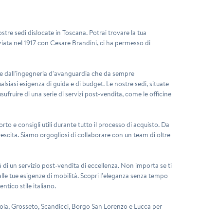
nostre sedi dislocate in Toscana. Potrai trovare la tua
ziata nel 1917 con Cesare Brandini, ci ha permesso di
o e dall'ingegneria d'avanguardia che da sempre
lsiasi esigenza di guida e di budget. Le nostre sedi, situate
ufruire di una serie di servizi post-vendita, come le officine
rto e consigli utili durante tutto il processo di acquisto. Da
crescita. Siamo orgogliosi di collaborare con un team di oltre
 di un servizio post-vendita di eccellenza. Non importa se ti
lle tue esigenze di mobilità. Scopri l'eleganza senza tempo
ntico stile italiano.
stoia, Grosseto, Scandicci, Borgo San Lorenzo e Lucca per