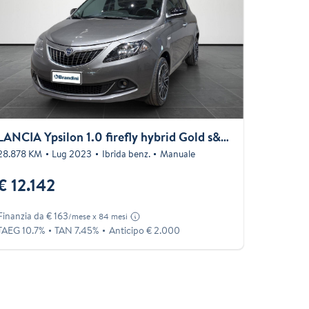
LANCIA Ypsilon 1.0 firefly hybrid Gold s&s 70cv 5p.ti
28.878 KM
Lug 2023
Ibrida benz.
Manuale
€ 12.142
Finanzia da € 163
/mese x 84 mesi
TAEG 10.7%
TAN 7.45%
Anticipo € 2.000