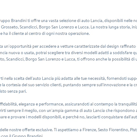
 Gruppo Brandini ti offre una vasta selezione di auto Lancia, disponibili nelle 
, Grosseto, Scandicci, Borgo San Lorenzo e Lucca. La nostra lunga storia, ini
e ha il cliente al centro di ogni nostra operazione.
nta un'opportunità per accedere a vetture caratterizzate dal design raffinat
a nuova o usata, potrai scegliere tra diversi modelli adatti a soddisfare qua
o, Scandicci, Borgo San Lorenzo e Lucca, ti offrono anche la possibilità di us
ti nella scelta dell'auto Lancia più adatta alle tue necessità, fornendoti suppo
à e la cortesia del suo servizio clienti, puntando sempre sull'innovazione e la 
isto senza pari.
ffidabilità, eleganza e performance, assicurandoti al contempo la tranquillità
ffrirti sempre il meglio, con un'ampia gamma di auto Lancia che rispondono a
re e provare i modelli disponibili, e perché no, lasciarti conquistare dall'aute
elle nostre offerte esclusive. Ti aspettiamo a Firenze, Sesto Fiorentino, Pi
e con il Gruppo Brandini.