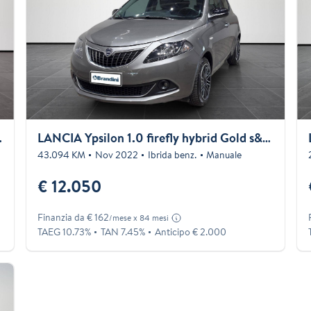
 Plus s&s 70cv
LANCIA Ypsilon 1.0 firefly hybrid Gold s&s 70cv 5p.ti
43.094 KM
Nov 2022
Ibrida benz.
Manuale
€ 12.050
Finanzia da € 162
/mese x 84 mesi
TAEG 10.73%
TAN 7.45%
Anticipo € 2.000