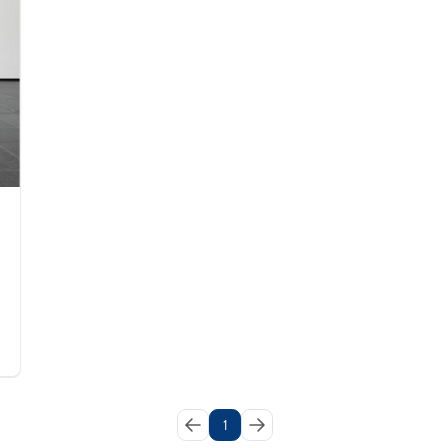
s 70cv
1