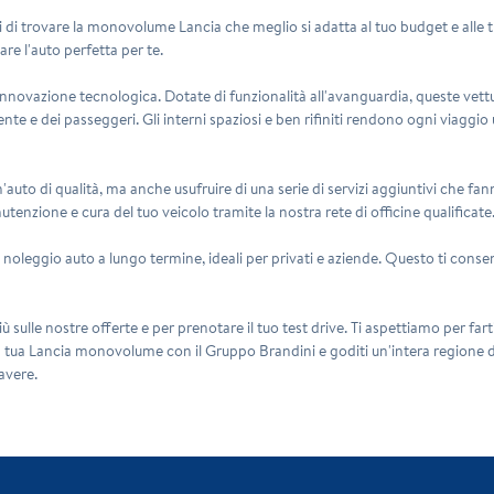
 di trovare la monovolume Lancia che meglio si adatta al tuo budget e alle t
vare l'auto perfetta per te.
ovazione tecnologica. Dotate di funzionalità all'avanguardia, queste vettu
nte e dei passeggeri. Gli interni spaziosi e ben rifiniti rendono ogni viaggio
'auto di qualità, ma anche usufruire di una serie di servizi aggiuntivi che fa
enzione e cura del tuo veicolo tramite la nostra rete di officine qualificate
 di noleggio auto a lungo termine, ideali per privati e aziende. Questo ti co
più sulle nostre offerte e per prenotare il tuo test drive. Ti aspettiamo per far
la tua Lancia monovolume con il Gruppo Brandini e goditi un'intera regione 
avere.