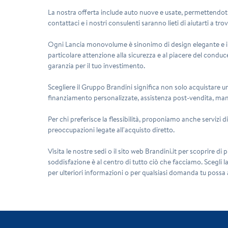
La nostra offerta include auto nuove e usate, permettendoti
contattaci e i nostri consulenti saranno lieti di aiutarti a tro
Ogni Lancia monovolume è sinonimo di design elegante e inn
particolare attenzione alla sicurezza e al piacere del conduce
garanzia per il tuo investimento.
Scegliere il Gruppo Brandini significa non solo acquistare un
finanziamento personalizzate, assistenza post-vendita, manut
Per chi preferisce la flessibilità, proponiamo anche servizi
preoccupazioni legate all'acquisto diretto.
Visita le nostre sedi o il sito web Brandini.it per scoprire di 
soddisfazione è al centro di tutto ciò che facciamo. Scegli 
per ulteriori informazioni o per qualsiasi domanda tu possa 