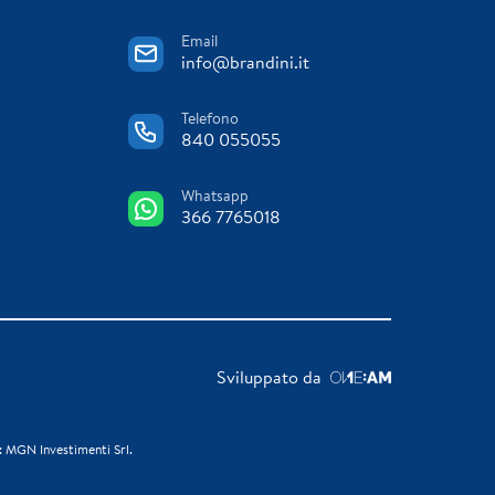
Email
info@brandini.it
Telefono
840 055055
Whatsapp
366 7765018
Sviluppato da
: MGN Investimenti Srl.