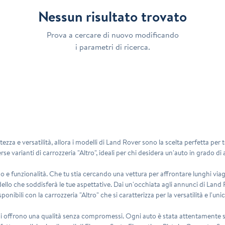
Nessun risultato trovato
Prova a cercare di nuovo modificando
i parametri di ricerca.
ezza e versatilità, allora i modelli di
Land Rover
sono la scelta perfetta per 
e varianti di carrozzeria "Altro", ideali per chi desidera un'auto in grado di 
so e funzionalità. Che tu stia cercando una vettura per affrontare lunghi v
modello che soddisferà le tue aspettative. Dai un'occhiata agli annunci di Land
isponibili con la carrozzeria "Altro" che si caratterizza per la versatilità e l'unic
ini offrono una qualità senza compromessi. Ogni auto è stata attentamente se