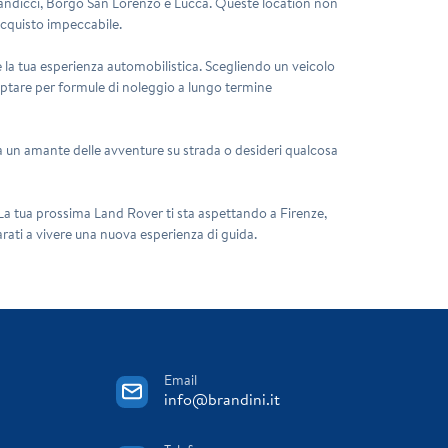
, Scandicci, Borgo San Lorenzo e Lucca. Queste location non
'acquisto impeccabile.
re la tua esperienza automobilistica. Scegliendo un veicolo
i optare per formule di noleggio a lungo termine
 sia un amante delle avventure su strada o desideri qualcosa
. La tua prossima Land Rover ti sta aspettando a Firenze,
arati a vivere una nuova esperienza di guida.
Email
info@brandini.it