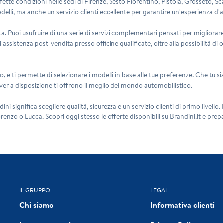
erfette condizioni nelle sedi di Firenze, Sesto Fiorentino, Pistoia, Grosseto
modelli, ma anche un servizio clienti eccellente per garantire un'esperienza d
dita. Puoi usufruire di una serie di servizi complementari pensati per migliora
assistenza post-vendita presso officine qualificate, oltre alla possibilità d
vo, e ti permette di selezionare i modelli in base alle tue preferenze. Che tu
over a disposizione ti offrono il meglio del mondo automobilistico.
 significa scegliere qualità, sicurezza e un servizio clienti di primo livello
enzo o Lucca. Scopri oggi stesso le offerte disponibili su Brandini.it e prep
IL GRUPPO
LEGAL
Chi siamo
Informativa clienti