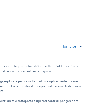
Torna su
te. Tra le auto proposte dal Gruppo Brandini, troverai una
adattarsi a qualsiasi esigenza di guida.
iaggi, esplorare percorsi off-road o semplicemente muoverti
 Rover sul sito Brandini.it e scopri modelli come la dinamica
ità.
lezionata e sottoposta a rigorosi controlli per garantire