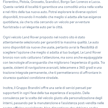
Fiorentino, Pistoia, Grosseto, Scandicci, Borgo San Lorenzo e Lucca.
Questa varietà di località ti garantisce una comodità unica nella scelta
e nel ritiro della tua nuova auto. Potrai esplorare le diverse opzioni
disponibili, trovando il modello che meglio si adatta alle tue esigenze
quotidiane, sia che tu stia cercando un veicolo per avventure
fuoristrada o un'elegante auto per la città.
Ogni veicolo Land Rover proposto nel nostro sito è stato
attentamente selezionato per garantirti la massima qualità. Le auto
sono disponibili sia nuove che usate, pertanto avrai la flessibilità di
scegliere l'opzione che meglio si adatta al tuo budget. Le Land Rover
bronzo non solo catturano l'attenzione, ma sono anche equipaggiate
con tecnologie all'avanguardia che migliorano l'esperienza di guida. Tra
queste, sistemi di navigazione avanzati, telecamere a 360 gradi e una
trazione integrale permanente, che ti permetteranno di affrontare in
sicurezza qualsiasi condizione stradale.
Inoltre, il Gruppo Brandini offre una serie di servizi pensati per
supportarti in ogni fase della tua esperienza d'acquisto. Dalla
consulenza per la scelta del veicolo giusto alla personalizzazione degli
interni, passando per la manutenzione e l’assistenza post-vendita nelle
nostre officine specializzate. Non dimenticare che abbiamo anche