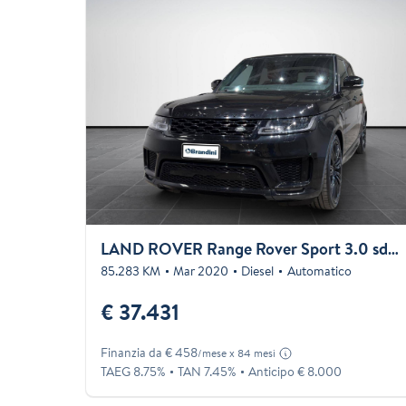
LAND ROVER Range Rover Sport 3.0 sdV6 HSE 249cv auto my19
85.283 KM
Mar 2020
Diesel
Automatico
€ 37.431
Finanzia da € 458
/mese x 84 mesi
TAEG 8.75%
TAN 7.45%
Anticipo € 8.000