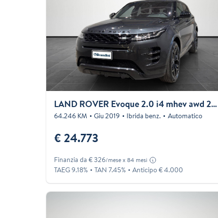
LAND ROVER Evoque 2.0 i4 mhev awd 200cv auto
64.246 KM
Giu 2019
Ibrida benz.
Automatico
€ 24.773
Finanzia da € 326
/mese x 84 mesi
TAEG 9.18%
TAN 7.45%
Anticipo € 4.000