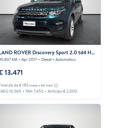
LAND ROVER Discovery Sport 2.0 td4 HSE awd 150cv auto
95.837 KM
Apr 2017
Diesel
Automatico
€ 13.471
Finanzia da € 183
/mese x 84 mesi
TAEG 10.36%
TAN 7.45%
Anticipo € 2.000