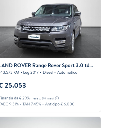
LAND ROVER Range Rover Sport 3.0 tdV6 HSE auto my17
143.573 KM
Lug 2017
Diesel
Automatico
€ 25.053
Finanzia da € 299
/mese x 84 mesi
TAEG 9.31%
TAN 7.45%
Anticipo € 6.000