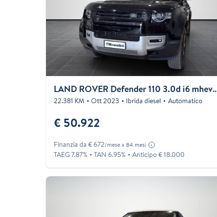
LAND ROVER Defender 110 3.0d i6 mhev X-Dynamic S aw
22.381 KM
Ott 2023
Ibrida diesel
Automatico
€ 50.922
Finanzia da € 672
/mese x 84 mesi
TAEG 7.87%
TAN 6.95%
Anticipo € 18.000