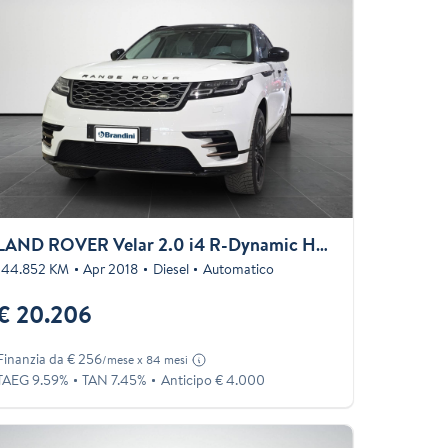
LAND ROVER Velar 2.0 i4 R-Dynamic HSE 240cv auto
144.852 KM
Apr 2018
Diesel
Automatico
€ 20.206
Finanzia da € 256
/mese x 84 mesi
TAEG 9.59%
TAN 7.45%
Anticipo € 4.000