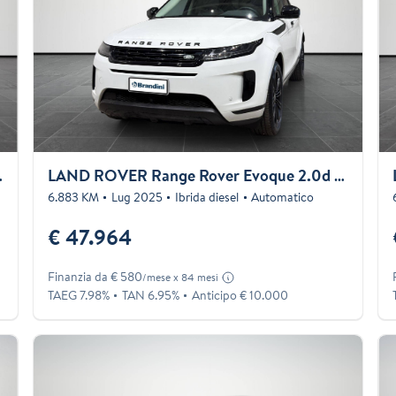
hev S awd auto
LAND ROVER Range Rover Evoque 2.0d i4 mhev S awd 163cv auto
6.883 KM
Lug 2025
Ibrida diesel
Automatico
€ 47.964
Finanzia da € 580
/mese x 84 mesi
TAEG 7.98%
TAN 6.95%
Anticipo € 10.000