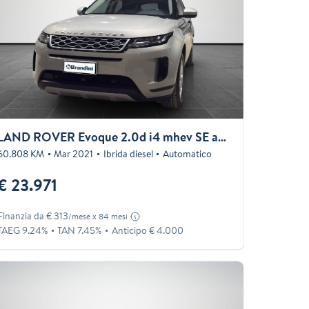
LAND ROVER Evoque 2.0d i4 mhev SE awd 163cv auto
60.808 KM
Mar 2021
Ibrida diesel
Automatico
€ 23.971
Finanzia da € 313
/mese x 84 mesi
TAEG 9.24%
TAN 7.45%
Anticipo € 4.000