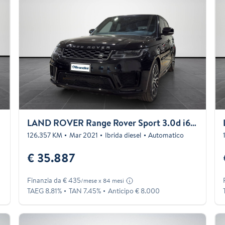
LAND ROVER Range Rover Sport 3.0d i6 mhev HSE Dynamic Stealth 249cv auto
126.357 KM
Mar 2021
Ibrida diesel
Automatico
€ 35.887
Finanzia da € 435
/mese x 84 mesi
TAEG 8.81%
TAN 7.45%
Anticipo € 8.000