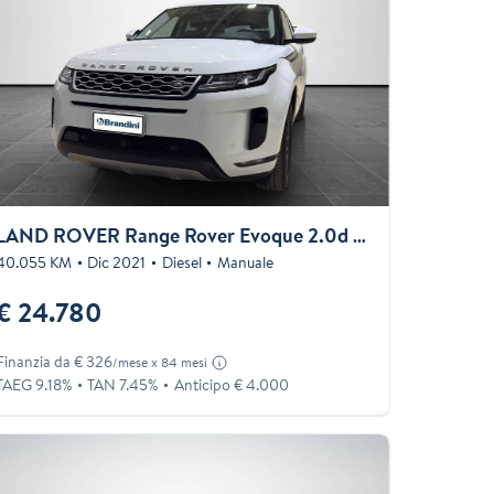
LAND ROVER Range Rover Evoque 2.0d i4 S fwd 163cv
40.055 KM
Dic 2021
Diesel
Manuale
€ 24.780
Finanzia da € 326
/mese x 84 mesi
TAEG 9.18%
TAN 7.45%
Anticipo € 4.000