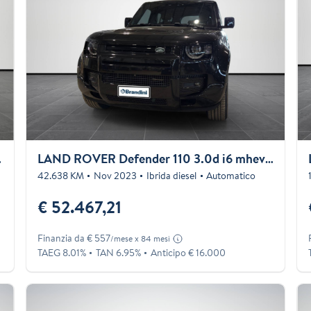
 240cv auto
LAND ROVER Defender 110 3.0d i6 mhev X-Dynamic SE awd 200cv AUTOCARRO
42.638 KM
Nov 2023
Ibrida diesel
Automatico
€ 52.467,21
Finanzia da € 557
/mese x 84 mesi
TAEG 8.01%
TAN 6.95%
Anticipo € 16.000