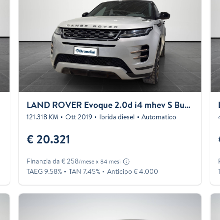
LAND ROVER Evoque 2.0d i4 mhev S Business Edition Premium awd 180cv auto
121.318 KM
Ott 2019
Ibrida diesel
Automatico
€ 20.321
Finanzia da € 258
/mese x 84 mesi
TAEG 9.58%
TAN 7.45%
Anticipo € 4.000