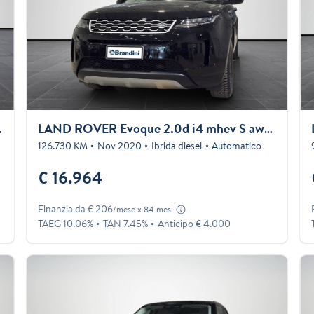
d 200cv auto 6p.ti
LAND ROVER Evoque 2.0d i4 mhev S awd 150cv auto
126.730 KM
Nov 2020
Ibrida diesel
Automatico
€ 16.964
Finanzia da € 206
/mese x 84 mesi
TAEG 10.06%
TAN 7.45%
Anticipo € 4.000