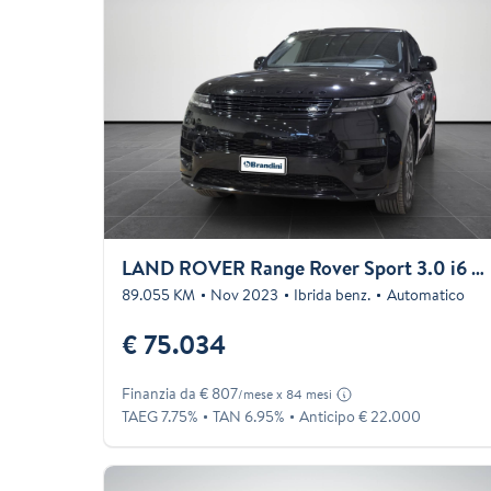
LAND ROVER Range Rover Sport 3.0 i6 phev Dynamic SE awd 460cv auto
89.055 KM
Nov 2023
Ibrida benz.
Automatico
€ 75.034
Finanzia da € 807
/mese x 84 mesi
TAEG 7.75%
TAN 6.95%
Anticipo € 22.000