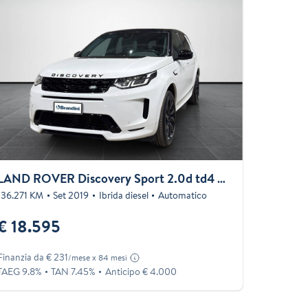
LAND ROVER Discovery Sport 2.0d td4 mhev R-Dynamic HSE awd 180cv auto
136.271 KM
Set 2019
Ibrida diesel
Automatico
€ 18.595
Finanzia da € 231
/mese x 84 mesi
TAEG 9.8%
TAN 7.45%
Anticipo € 4.000