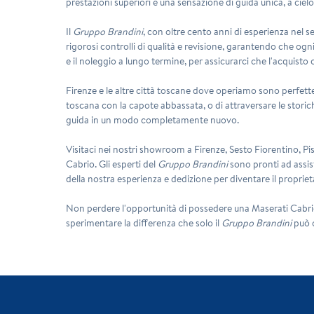
prestazioni superiori e una sensazione di guida unica, a cielo
Il
Gruppo Brandini
, con oltre cento anni di esperienza nel s
rigorosi controlli di qualità e revisione, garantendo che og
e il noleggio a lungo termine, per assicurarci che l'acquisto
Firenze e le altre città toscane dove operiamo sono perfet
toscana con la capote abbassata, o di attraversare le storiche
guida in un modo completamente nuovo.
Visitaci nei nostri showroom a Firenze, Sesto Fiorentino, Pi
Cabrio. Gli esperti del
Gruppo Brandini
sono pronti ad assist
della nostra esperienza e dedizione per diventare il propriet
Non perdere l'opportunità di possedere una Maserati Cabrio, 
sperimentare la differenza che solo il
Gruppo Brandini
può o