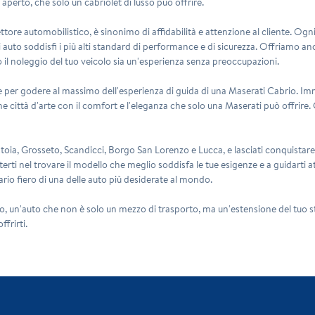
 aperto, che solo un cabriolet di lusso può offrire.
ettore automobilistico, è sinonimo di affidabilità e attenzione al cliente. O
ni auto soddisfi i più alti standard di performance e di sicurezza. Offriamo
 o il noleggio del tuo veicolo sia un'esperienza senza preoccupazioni.
te per godere al massimo dell'esperienza di guida di una Maserati Cabrio. I
 città d'arte con il comfort e l'eleganza che solo una Maserati può offrire. Gr
stoia, Grosseto, Scandicci, Borgo San Lorenzo e Lucca, e lasciati conquistare
erti nel trovare il modello che meglio soddisfa le tue esigenze e a guidarti a
ario fiero di una delle auto più desiderate al mondo.
un'auto che non è solo un mezzo di trasporto, ma un'estensione del tuo stile
ffrirti.