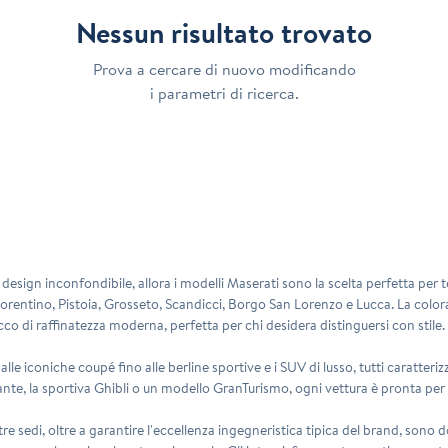
Nessun risultato trovato
Prova a cercare di nuovo modificando
i parametri di ricerca.
n design inconfondibile, allora i modelli Maserati sono la scelta perfetta pe
Fiorentino, Pistoia, Grosseto, Scandicci, Borgo San Lorenzo e Lucca. La color
 di raffinatezza moderna, perfetta per chi desidera distinguersi con stile.
lle iconiche coupé fino alle berline sportive e i SUV di lusso, tutti caratteri
evante, la sportiva Ghibli o un modello GranTurismo, ogni vettura è pronta pe
re sedi, oltre a garantire l'eccellenza ingegneristica tipica del brand, sono d