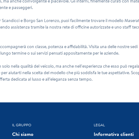
, ma anche coinvolgente e piacevole. Gli interni, finemente curati con mater
ente e passeggeri.
Scandicci e Borgo San Lorenzo, puoi facilmente trovare il modello Maserati a
tendo assistenza tramite la nostra rete di officine autorizzate e uno staff t
accompagnerà con classe, potenza e affidabilità. Visita una delle nostre sed
 a lungo termine o sui servizi pensati appositamente per le aziende.
n solo nella qualità del veicolo, ma anche nell'esperienza che esso può rega
 per aiutarti nella scelta del modello che più soddisfa le tue aspettative. Sco
 offerta dedicata al lusso e all’eleganza senza tempo.
IL GRUPPO
LEGAL
Chi siamo
Informativa clienti