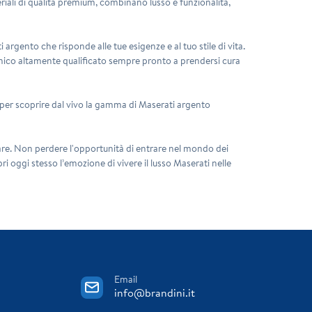
iali di qualità premium, combinano lusso e funzionalità,
rgento che risponde alle tue esigenze e al tuo stile di vita.
ecnico altamente qualificato sempre pronto a prendersi cura
i per scoprire dal vivo la gamma di Maserati argento
lare. Non perdere l'opportunità di entrare nel mondo dei
pri oggi stesso l’emozione di vivere il lusso Maserati nelle
Email
info@brandini.it