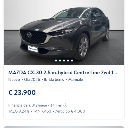
MAZDA CX-30 2.5 m-hybrid Centre Line 2wd 140cv 6mt
Nuovo
Giu 2026
Ibrida benz.
Manuale
€ 23.900
Finanzia da € 312
/mese x 84 mesi
TAEG 9.24%
TAN 7.45%
Anticipo € 4.000