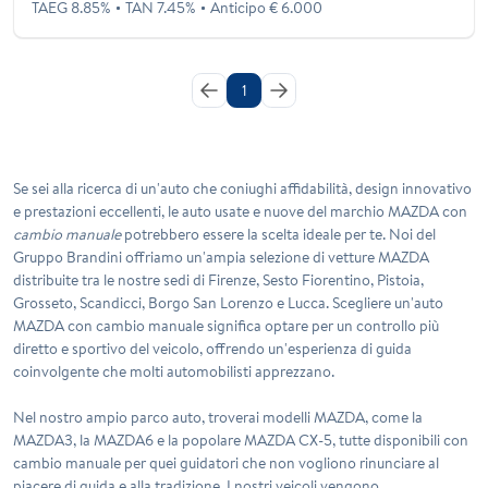
TAEG 8.85%
TAN 7.45%
Anticipo € 6.000
1
Se sei alla ricerca di un'auto che coniughi affidabilità, design innovativo
e prestazioni eccellenti, le
auto usate e nuove del marchio MAZDA
con
cambio manuale
potrebbero essere la scelta ideale per te. Noi del
Gruppo Brandini offriamo un'ampia selezione di vetture MAZDA
distribuite tra le nostre sedi di Firenze, Sesto Fiorentino, Pistoia,
Grosseto, Scandicci, Borgo San Lorenzo e Lucca. Scegliere un'auto
MAZDA con cambio manuale significa optare per un controllo più
diretto e sportivo del veicolo, offrendo un'esperienza di guida
coinvolgente che molti automobilisti apprezzano.
Nel nostro ampio parco auto, troverai modelli MAZDA, come la
MAZDA3, la MAZDA6 e la popolare MAZDA CX-5, tutte disponibili con
cambio manuale per quei guidatori che non vogliono rinunciare al
piacere di guida e alla tradizione. I nostri veicoli vengono