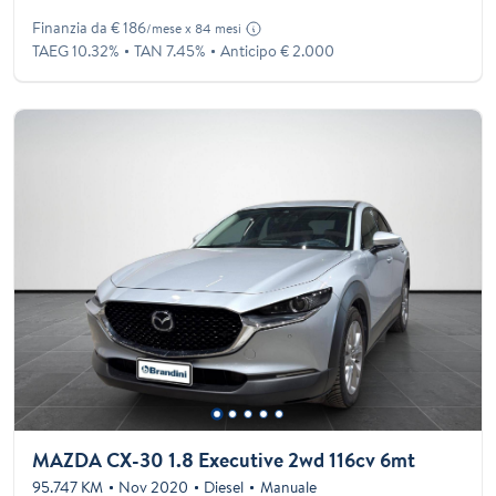
Finanzia da € 186
/mese x 84 mesi
TAEG 10.32%
TAN 7.45%
Anticipo € 2.000
MAZDA CX-30 1.8 Executive 2wd 116cv 6mt
95.747 KM
Nov 2020
Diesel
Manuale