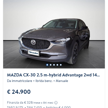
MAZDA CX-30 2.5 m-hybrid Advantage 2wd 140cv 6mt
Da immatricolare
Ibrida benz.
Manuale
€ 24.900
Finanzia da € 328
/mese x 84 mesi
TAEG 9.17%
TAN 7.45%
Anticipo € 4.000