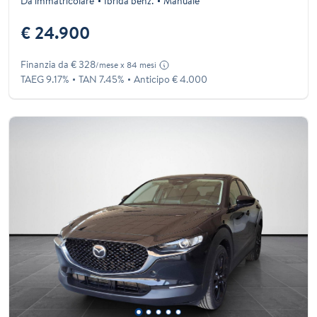
Da immatricolare
Ibrida benz.
Manuale
€ 24.900
Finanzia da € 328
/mese x 84 mesi
TAEG 9.17%
TAN 7.45%
Anticipo € 4.000