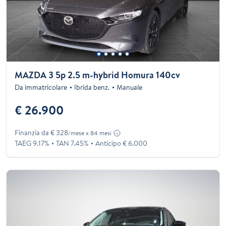
MAZDA 3 5p 2.5 m-hybrid Homura 140cv
Da immatricolare
Ibrida benz.
Manuale
€ 26.900
Finanzia da € 328
/mese x 84 mesi
TAEG 9.17%
TAN 7.45%
Anticipo € 6.000