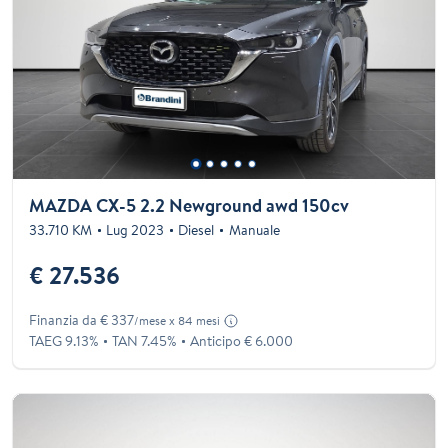
MAZDA CX-5 2.2 Newground awd 150cv
33.710 KM
Lug 2023
Diesel
Manuale
€ 27.536
Finanzia da € 337
/mese x 84 mesi
TAEG 9.13%
TAN 7.45%
Anticipo € 6.000