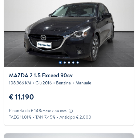
MAZDA 2 1.5 Exceed 90cv
108.966 KM
Giu 2016
Benzina
Manuale
€ 11.190
Finanzia da € 148
/mese x 84 mesi
TAEG 11.01%
TAN 7.45%
Anticipo € 2.000