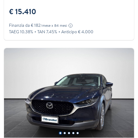
€ 15.410
Finanzia da € 182
/mese x 84 mesi
TAEG 10.38%
TAN 7.45%
Anticipo € 4.000