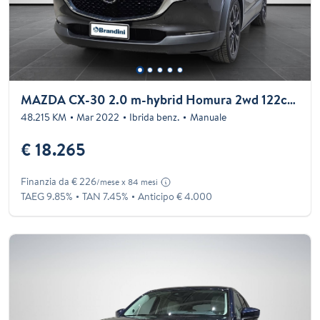
MAZDA CX-30 2.0 m-hybrid Homura 2wd 122cv 6mt
48.215 KM
Mar 2022
Ibrida benz.
Manuale
€ 18.265
Finanzia da € 226
/mese x 84 mesi
TAEG 9.85%
TAN 7.45%
Anticipo € 4.000