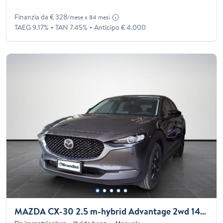
Finanzia da € 328
/mese x 84 mesi
TAEG 9.17%
TAN 7.45%
Anticipo € 4.000
MAZDA CX-30 2.5 m-hybrid Advantage 2wd 140cv 6mt