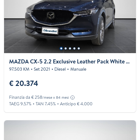
MAZDA CX-5 2.2 Exclusive Leather Pack White 2wd 150cv my21
97.503 KM
Set 2021
Diesel
Manuale
€ 20.374
Finanzia da € 258
/mese x 84 mesi
TAEG 9.57%
TAN 7.45%
Anticipo € 4.000