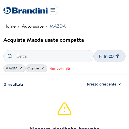
Home
Auto usate
MAZDA
Acquista Mazda usate compatta
Filtri
(2)
Rimuovi filtri
MAZDA
City car
0 risultati
Prezzo crescente
Nessun risultato trovato