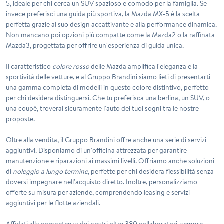
5
, ideale per chi cerca un SUV spazioso e comodo per la famiglia. Se
invece preferisci una guida più sportiva, la
Mazda MX-5
è la scelta
perfetta grazie al suo design accattivante e alla performance dinamica.
Non mancano poi opzioni più compatte come la
Mazda2
o la raffinata
Mazda3
, progettata per offrire un'esperienza di guida unica.
Il caratteristico
colore rosso
delle Mazda amplifica l'eleganza e la
sportività delle vetture, e al Gruppo Brandini siamo lieti di presentarti
una gamma completa di modelli in questo colore distintivo, perfetto
per chi desidera distinguersi. Che tu preferisca una berlina, un SUV, o
una coupé, troverai sicuramente l'auto dei tuoi sogni tra le nostre
proposte.
Oltre alla vendita, il Gruppo Brandini offre anche una serie di servizi
aggiuntivi. Disponiamo di un'officina attrezzata per garantire
manutenzione e riparazioni ai massimi livelli. Offriamo anche soluzioni
di
noleggio a lungo termine
, perfette per chi desidera flessibilità senza
doversi impegnare nell'acquisto diretto. Inoltre, personalizziamo
offerte su misura per aziende, comprendendo leasing e servizi
aggiuntivi per le flotte aziendali.
Affidati alla competenza dei nostri oltre 380 collaboratori, sempre