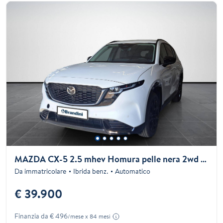
MAZDA CX-5 2.5 mhev Homura pelle nera 2wd 141cv auto
Da immatricolare
Ibrida benz.
Automatico
€ 39.900
Finanzia da € 496
/mese x 84 mesi