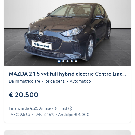
MAZDA 2 1.5 vvt full hybrid electric Centre Line e-cvt
Da immatricolare
Ibrida benz.
Automatico
€ 20.500
Finanzia da € 260
/mese x 84 mesi
TAEG 9.56%
TAN 7.45%
Anticipo € 4.000