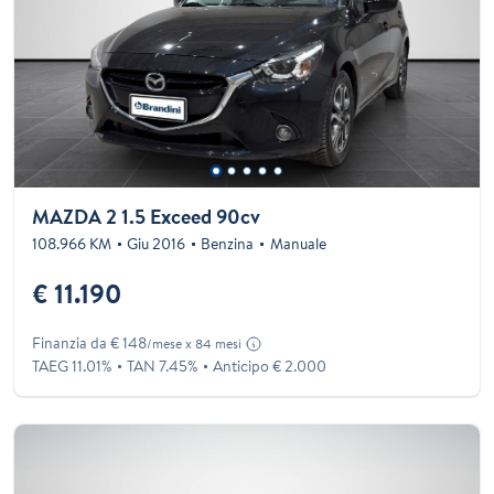
MAZDA 2 1.5 Exceed 90cv
108.966 KM
Giu 2016
Benzina
Manuale
€ 11.190
Finanzia da € 148
/mese x 84 mesi
TAEG 11.01%
TAN 7.45%
Anticipo € 2.000