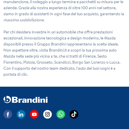
manutenzione, il noleggio a lungo termine e pacchetti su misura per le
aziende. Grazie alla nostra esperienza di oltre 100 anni nel settore,
siamo in grado di assisterti in ogni fase del tuo acquisto, garantendo la
massima soddisfazione
.
Per chi desidera investire in un'automobile che offre prestazioni
eccezionali, innovazione tecnologica e design moderno, le
Mazda
disponibili presso il Gruppo Brandini
rappresentano la scelta ideale.
Non aspettare oltre, visita Brandini.it e scopri la tua prossima auto
Mazda nella sede più vicina a te, che si tratti di Firenze, Sesto
Fiorentino, Pistoia, Grosseto, Scandicci, Borgo San Lorenzo o Lucca.
Con il supporto del nostro team dedicato, l'auto dei tuoi sogni è a
portata di clic.