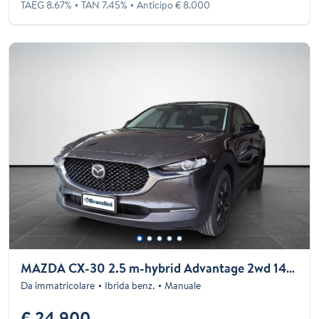
TAEG 8.67%
TAN 7.45%
Anticipo € 8.000
MAZDA CX-30 2.5 m-hybrid Advantage 2wd 140cv 6mt
Da immatricolare
Ibrida benz.
Manuale
€ 24.900