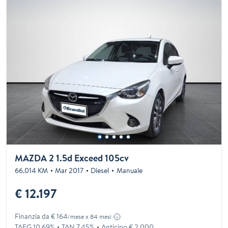
MAZDA 2 1.5d Exceed 105cv
66.014 KM
Mar 2017
Diesel
Manuale
€ 12.197
Finanzia da € 164
/mese x 84 mesi
TAEG 10.69%
TAN 7.45%
Anticipo € 2.000