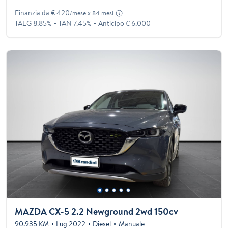
Finanzia da € 420
/mese x 84 mesi
TAEG 8.85%
TAN 7.45%
Anticipo € 6.000
MAZDA CX-5 2.2 Newground 2wd 150cv
90.935 KM
Lug 2022
Diesel
Manuale