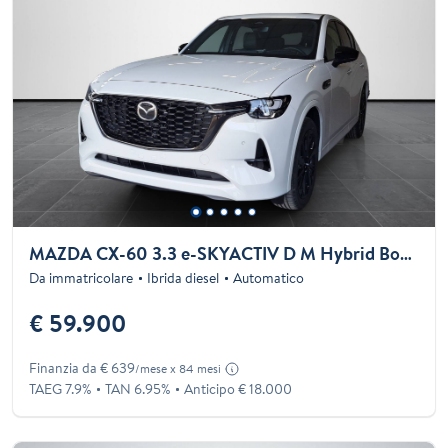
MAZDA CX-60 3.3 e-SKYACTIV D M Hybrid Boost 48V 249cv Homura Plus AWD
Da immatricolare
Ibrida diesel
Automatico
€ 59.900
Finanzia da € 639
/mese x 84 mesi
TAEG 7.9%
TAN 6.95%
Anticipo € 18.000