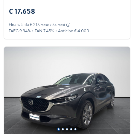
€ 17.658
Finanzia da € 217
/mese x 84 mesi
TAEG 9.94%
TAN 7.45%
Anticipo € 4.000