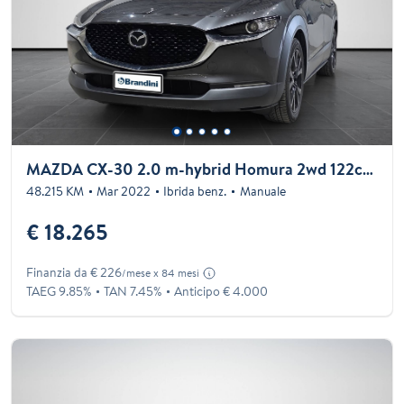
MAZDA CX-30 2.0 m-hybrid Homura 2wd 122cv 6mt
48.215 KM
Mar 2022
Ibrida benz.
Manuale
€ 18.265
Finanzia da € 226
/mese x 84 mesi
TAEG 9.85%
TAN 7.45%
Anticipo € 4.000