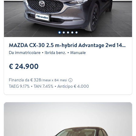
MAZDA CX-30 2.5 m-hybrid Advantage 2wd 140cv 6mt
Da immatricolare
Ibrida benz.
Manuale
€ 24.900
Finanzia da € 328
/mese x 84 mesi
TAEG 9.17%
TAN 7.45%
Anticipo € 4.000