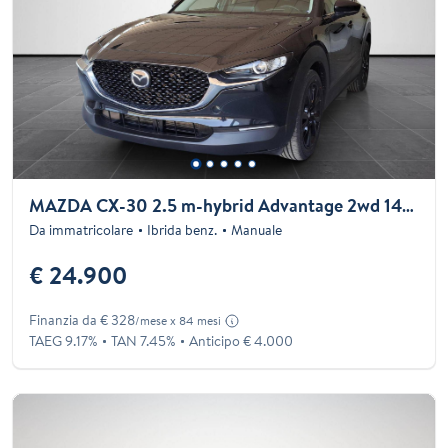
MAZDA CX-30 2.5 m-hybrid Advantage 2wd 140cv 6mt
Da immatricolare
Ibrida benz.
Manuale
€ 24.900
Finanzia da € 328
/mese x 84 mesi
TAEG 9.17%
TAN 7.45%
Anticipo € 4.000