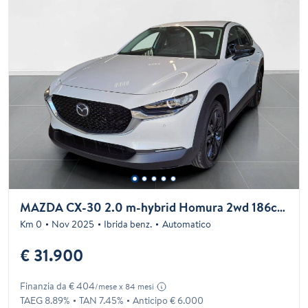
MAZDA CX-30 2.0 m-hybrid Homura 2wd 186cv 6at
Km 0
Nov 2025
Ibrida benz.
Automatico
€ 31.900
Finanzia da € 404
/mese x 84 mesi
TAEG 8.89%
TAN 7.45%
Anticipo € 6.000