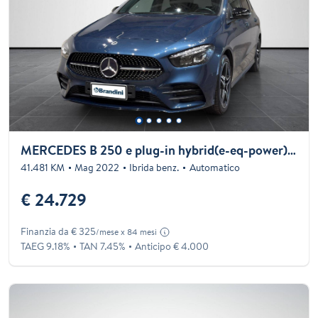
MERCEDES B 250 e plug-in hybrid(e-eq-power) Premium auto
41.481 KM
Mag 2022
Ibrida benz.
Automatico
€ 24.729
Finanzia da € 325
/mese x 84 mesi
TAEG 9.18%
TAN 7.45%
Anticipo € 4.000