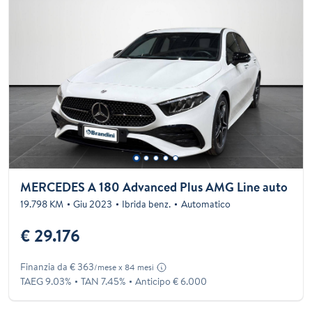
MERCEDES A 180 Advanced Plus AMG Line auto
19.798 KM
Giu 2023
Ibrida benz.
Automatico
€ 29.176
Finanzia da € 363
/mese x 84 mesi
TAEG 9.03%
TAN 7.45%
Anticipo € 6.000