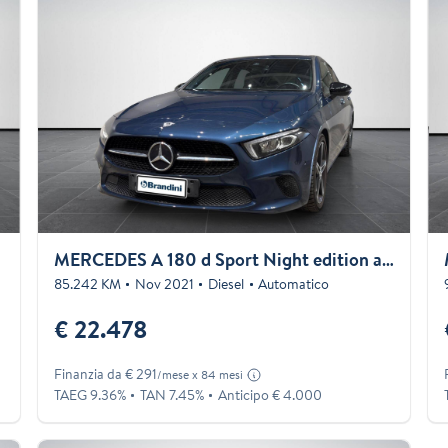
MERCEDES A 180 d Sport Night edition auto
85.242 KM
Nov 2021
Diesel
Automatico
€ 22.478
Finanzia da € 291
/mese x 84 mesi
TAEG 9.36%
TAN 7.45%
Anticipo € 4.000