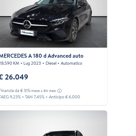
MERCEDES A 180 d Advanced auto
28.590 KM
Lug 2023
Diesel
Automatico
€ 26.049
Finanzia da € 315
/mese x 84 mesi
TAEG 9.23%
TAN 7.45%
Anticipo € 6.000