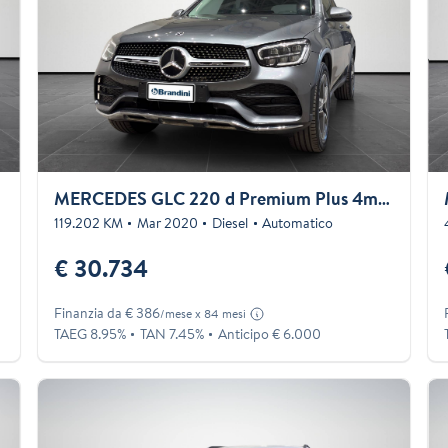
MERCEDES GLC 220 d Premium Plus 4matic auto
119.202 KM
Mar 2020
Diesel
Automatico
€ 30.734
Finanzia da € 386
/mese x 84 mesi
TAEG 8.95%
TAN 7.45%
Anticipo € 6.000