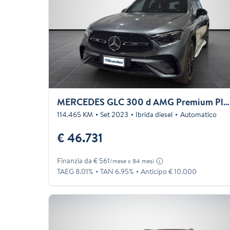
MERCEDES GLC 300 d AMG Premium Plus 4matic auto
114.465 KM
Set 2023
Ibrida diesel
Automatico
€ 46.731
Finanzia da € 561
/mese x 84 mesi
TAEG 8.01%
TAN 6.95%
Anticipo € 10.000