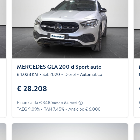
MERCEDES GLA 200 d Sport auto
64.038 KM
Set 2020
Diesel
Automatico
€ 28.208
Finanzia da € 348
/mese x 84 mesi
TAEG 9.09%
TAN 7.45%
Anticipo € 6.000