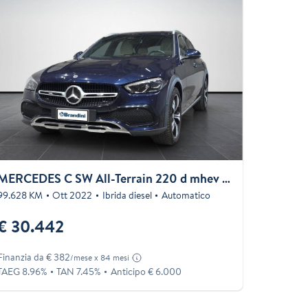
MERCEDES C SW All-Terrain 220 d mhev Premium Pro 4matic auto
99.628 KM
Ott 2022
Ibrida diesel
Automatico
€ 30.442
Finanzia da € 382
/mese x 84 mesi
TAEG 8.96%
TAN 7.45%
Anticipo € 6.000