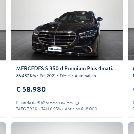
MERCEDES S 350 d Premium Plus 4matic auto
85.487 KM
Set 2021
Diesel
Automatico
€ 58.980
Finanzia da € 625
/mese x 84 mesi
TAEG 7.92%
TAN 6.95%
Anticipo € 18.000