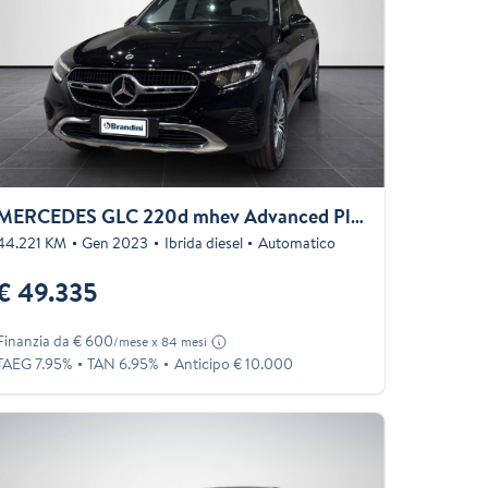
MERCEDES GLC 220d mhev Advanced Plus 4matic auto
44.221 KM
Gen 2023
Ibrida diesel
Automatico
€ 49.335
Finanzia da € 600
/mese x 84 mesi
TAEG 7.95%
TAN 6.95%
Anticipo € 10.000