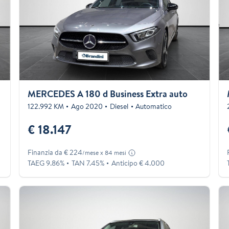
o
MERCEDES A 180 d Business Extra auto
122.992 KM
Ago 2020
Diesel
Automatico
€ 18.147
Finanzia da € 224
/mese x 84 mesi
TAEG 9.86%
TAN 7.45%
Anticipo € 4.000