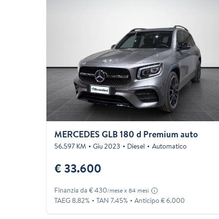
MERCEDES GLB 180 d Premium auto
56.597 KM
Giu 2023
Diesel
Automatico
€ 33.600
Finanzia da € 430
/mese x 84 mesi
TAEG 8.82%
TAN 7.45%
Anticipo € 6.000