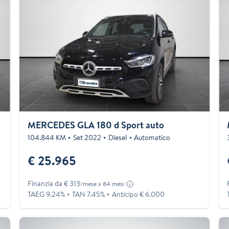
MERCEDES GLA 180 d Sport auto
104.844 KM
Set 2022
Diesel
Automatico
€ 25.965
Finanzia da € 313
/mese x 84 mesi
TAEG 9.24%
TAN 7.45%
Anticipo € 6.000