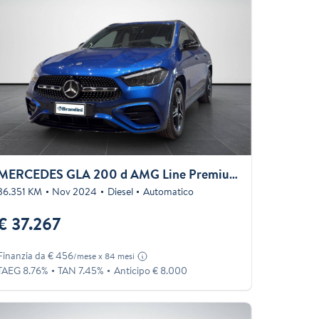
MERCEDES GLA 200 d AMG Line Premium auto
36.351 KM
Nov 2024
Diesel
Automatico
€ 37.267
Finanzia da € 456
/mese x 84 mesi
TAEG 8.76%
TAN 7.45%
Anticipo € 8.000