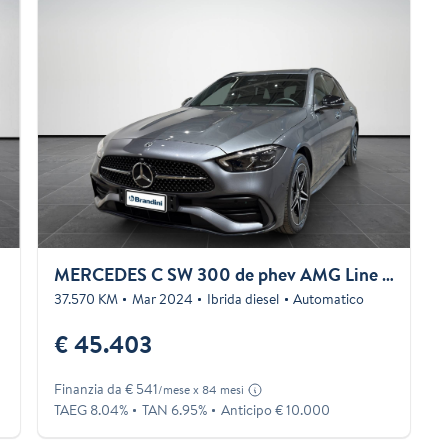
MERCEDES C SW 300 de phev AMG Line Premium Plus auto
37.570 KM
Mar 2024
Ibrida diesel
Automatico
€ 45.403
Finanzia da € 541
/mese x 84 mesi
TAEG 8.04%
TAN 6.95%
Anticipo € 10.000