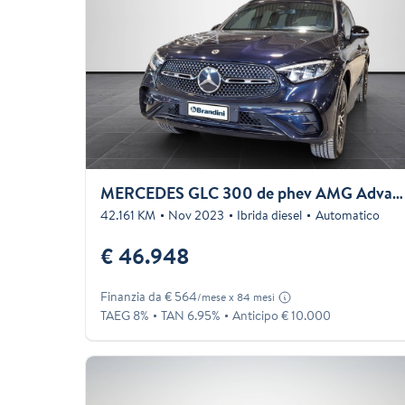
MERCEDES GLC 300 de phev AMG Advanced 4matic auto
42.161 KM
Nov 2023
Ibrida diesel
Automatico
€ 46.948
Finanzia da € 564
/mese x 84 mesi
TAEG 8%
TAN 6.95%
Anticipo € 10.000