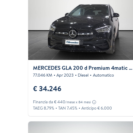
MERCEDES GLA 200 d Premium 4matic auto
77.046 KM
Apr 2023
Diesel
Automatico
€ 34.246
Finanzia da € 440
/mese x 84 mesi
TAEG 8.79%
TAN 7.45%
Anticipo € 6.000