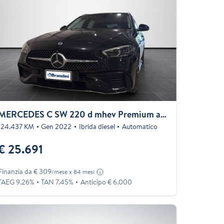
MERCEDES C SW 220 d mhev Premium auto
124.437 KM
Gen 2022
Ibrida diesel
Automatico
€ 25.691
Finanzia da € 309
/mese x 84 mesi
TAEG 9.26%
TAN 7.45%
Anticipo € 6.000