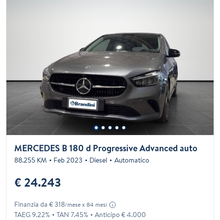
MERCEDES B 180 d Progressive Advanced auto
88.255 KM
Feb 2023
Diesel
Automatico
€ 24.243
Finanzia da € 318
/mese x 84 mesi
TAEG 9.22%
TAN 7.45%
Anticipo € 4.000