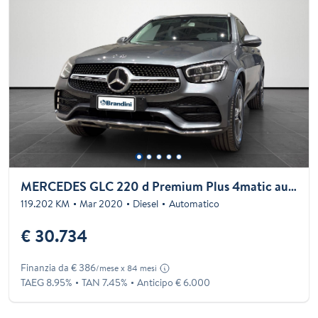
MERCEDES GLC 220 d Premium Plus 4matic auto
119.202 KM
Mar 2020
Diesel
Automatico
€ 30.734
Finanzia da € 386
/mese x 84 mesi
TAEG 8.95%
TAN 7.45%
Anticipo € 6.000