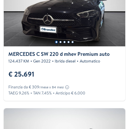
MERCEDES C SW 220 d mhev Premium auto
124.437 KM
Gen 2022
Ibrida diesel
Automatico
€ 25.691
Finanzia da € 309
/mese x 84 mesi
TAEG 9.26%
TAN 7.45%
Anticipo € 6.000