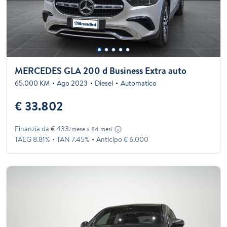
MERCEDES GLA 200 d Business Extra auto
65.000 KM
Ago 2023
Diesel
Automatico
€ 33.802
Finanzia da € 433
/mese x 84 mesi
TAEG 8.81%
TAN 7.45%
Anticipo € 6.000