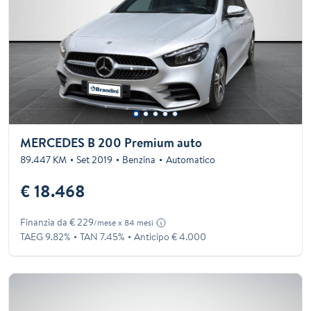
MERCEDES B 200 Premium auto
89.447 KM
Set 2019
Benzina
Automatico
€ 18.468
Finanzia da € 229
/mese x 84 mesi
TAEG 9.82%
TAN 7.45%
Anticipo € 4.000