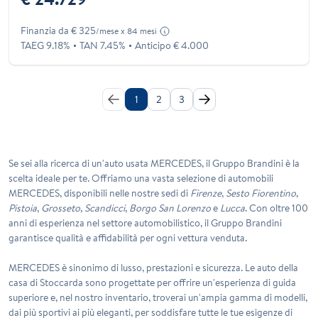
Finanzia da € 325
/mese x 84 mesi
TAEG 9.18%
TAN 7.45%
Anticipo € 4.000
1
2
3
Se sei alla ricerca di un'auto usata MERCEDES, il Gruppo Brandini è la
scelta ideale per te. Offriamo una vasta selezione di automobili
MERCEDES, disponibili nelle nostre sedi di
Firenze
,
Sesto Fiorentino
,
Pistoia
,
Grosseto
,
Scandicci
,
Borgo San Lorenzo
e
Lucca
. Con oltre 100
anni di esperienza nel settore automobilistico, il Gruppo Brandini
garantisce qualità e affidabilità per ogni vettura venduta.
MERCEDES
è sinonimo di lusso, prestazioni e sicurezza. Le auto della
casa di Stoccarda sono progettate per offrire un'esperienza di guida
superiore e, nel nostro inventario, troverai un'ampia gamma di modelli,
dai più sportivi ai più eleganti, per soddisfare tutte le tue esigenze di