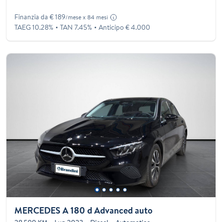
Finanzia da € 189
/mese x 84 mesi
TAEG 10.28%
TAN 7.45%
Anticipo € 4.000
MERCEDES A 180 d Advanced auto