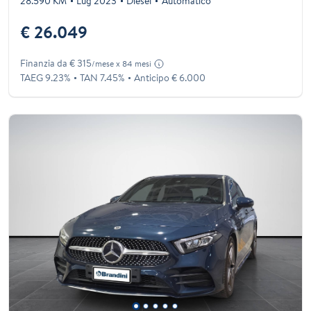
28.590 KM
Lug 2023
Diesel
Automatico
€ 26.049
Finanzia da € 315
/mese x 84 mesi
TAEG 9.23%
TAN 7.45%
Anticipo € 6.000