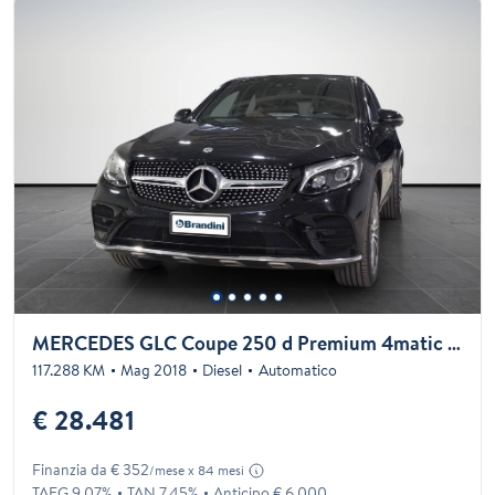
MERCEDES GLC Coupe 250 d Premium 4matic auto
117.288 KM
Mag 2018
Diesel
Automatico
€ 28.481
Finanzia da € 352
/mese x 84 mesi
TAEG 9.07%
TAN 7.45%
Anticipo € 6.000