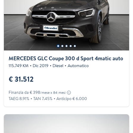
MERCEDES GLC Coupe 300 d Sport 4matic auto
115.749 KM
Dic 2019
Diesel
Automatico
€ 31.512
Finanzia da € 398
/mese x 84 mesi
TAEG 8.91%
TAN 7.45%
Anticipo € 6.000