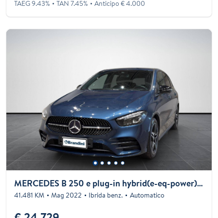
TAEG 9.43%
TAN 7.45%
Anticipo € 4.000
MERCEDES B 250 e plug-in hybrid(e-eq-power) Premium auto
41.481 KM
Mag 2022
Ibrida benz.
Automatico
€ 24.729