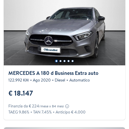
MERCEDES A 180 d Business Extra auto
122.992 KM
Ago 2020
Diesel
Automatico
€ 18.147
Finanzia da € 224
/mese x 84 mesi
TAEG 9.86%
TAN 7.45%
Anticipo € 4.000