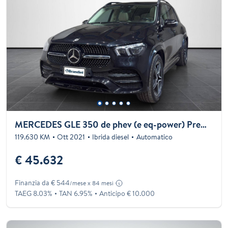
MERCEDES GLE 350 de phev (e eq-power) Premium 4matic auto
119.630 KM
Ott 2021
Ibrida diesel
Automatico
€ 45.632
Finanzia da € 544
/mese x 84 mesi
TAEG 8.03%
TAN 6.95%
Anticipo € 10.000