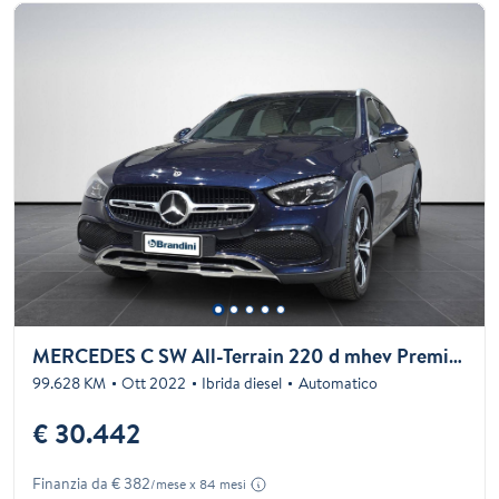
MERCEDES C SW All-Terrain 220 d mhev Premium Pro 4matic auto
99.628 KM
Ott 2022
Ibrida diesel
Automatico
€ 30.442
Finanzia da € 382
/mese x 84 mesi