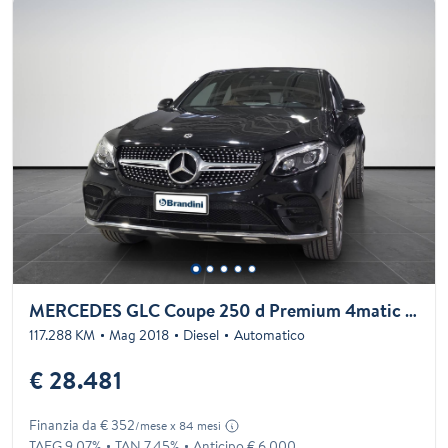
MERCEDES GLC Coupe 250 d Premium 4matic auto
117.288 KM
Mag 2018
Diesel
Automatico
€ 28.481
Finanzia da € 352
/mese x 84 mesi
TAEG 9.07%
TAN 7.45%
Anticipo € 6.000