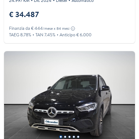
24.997 KM
Dic 2024
Diesel
Automatico
€ 34.487
Finanzia da € 444
/mese x 84 mesi
TAEG 8.78%
TAN 7.45%
Anticipo € 6.000