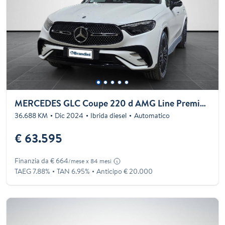
MERCEDES GLC Coupe 220 d AMG Line Premium Plus 4matic auto
36.688 KM
Dic 2024
Ibrida diesel
Automatico
€ 63.595
Finanzia da € 664
/mese x 84 mesi
TAEG 7.88%
TAN 6.95%
Anticipo € 20.000