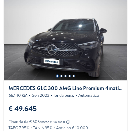
MERCEDES GLC 300 AMG Line Premium 4matic auto
66.140 KM
Gen 2023
Ibrida benz.
Automatico
€ 49.645
Finanzia da € 605
/mese x 84 mesi
TAEG 7.95%
TAN 6.95%
Anticipo € 10.000