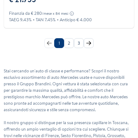
Finanzia da € 280
/mese x 84 mesi
TAEG 9.43%
TAN 7.45%
Anticipo € 4.000
1
2
3
Stai cercando un'auto di classe e performance? Scopri il nostro
esclusivo assortimento di
auto Mercedes usate e nuove
disponibili
presso il Gruppo Brandini. Ogni vettura è stata selezionata con cura
per garantire la massima qualità, affidabilità e comfort che il
prestigioso marchio Mercedes può offrire. Le nostre auto Mercedes
sono pronte ad accompagnarti nelle tue avventure quotidiane,
assicurandoti sicurezza e stile senza compromessi.
Il nostro gruppo si distingue per la sua presenza capillare in Toscana,
offrendo un ampio ventaglio di opzioni tra cui scegliere. Chiunque si
trovi nelle vicinanze di
Firenze
,
Sesto Fiorentino
,
Pistoia
,
Grosseto
,