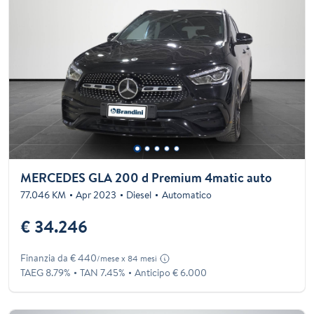
MERCEDES GLA 200 d Premium 4matic auto
77.046 KM
Apr 2023
Diesel
Automatico
€ 34.246
Finanzia da € 440
/mese x 84 mesi
TAEG 8.79%
TAN 7.45%
Anticipo € 6.000