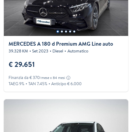
MERCEDES A 180 d Premium AMG Line auto
39.328 KM
Set 2023
Diesel
Automatico
€ 29.651
Finanzia da € 370
/mese x 84 mesi
TAEG 9%
TAN 7.45%
Anticipo € 6.000