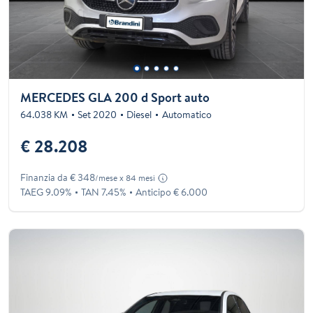
MERCEDES GLA 200 d Sport auto
64.038 KM
Set 2020
Diesel
Automatico
€ 28.208
Finanzia da € 348
/mese x 84 mesi
TAEG 9.09%
TAN 7.45%
Anticipo € 6.000