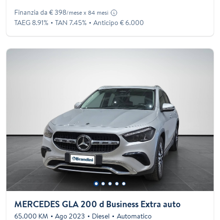
Finanzia da € 398
/mese x 84 mesi
TAEG 8.91%
TAN 7.45%
Anticipo € 6.000
MERCEDES GLA 200 d Business Extra auto
65.000 KM
Ago 2023
Diesel
Automatico