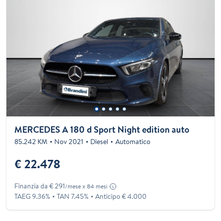
MERCEDES A 180 d Sport Night edition auto
85.242 KM
Nov 2021
Diesel
Automatico
€ 22.478
Finanzia da € 291
/mese x 84 mesi
TAEG 9.36%
TAN 7.45%
Anticipo € 4.000