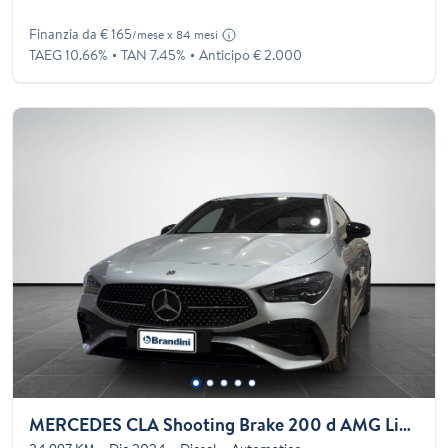
Finanzia da € 165
/mese x 84 mesi
TAEG 10.66%
TAN 7.45%
Anticipo € 2.000
MERCEDES CLA Shooting Brake 200 d AMG Line Advanced Plus auto