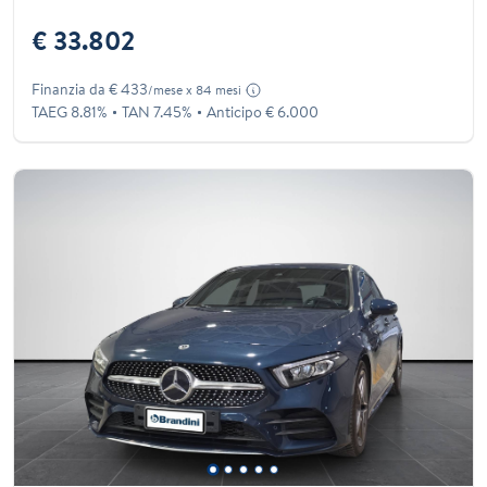
€ 33.802
Finanzia da € 433
/mese x 84 mesi
TAEG 8.81%
TAN 7.45%
Anticipo € 6.000