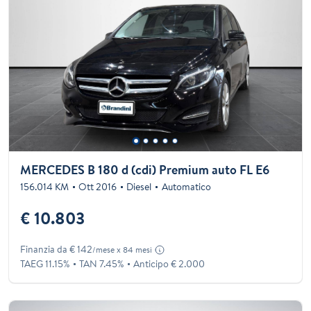
MERCEDES B 180 d (cdi) Premium auto FL E6
156.014 KM
Ott 2016
Diesel
Automatico
€ 10.803
Finanzia da € 142
/mese x 84 mesi
TAEG 11.15%
TAN 7.45%
Anticipo € 2.000