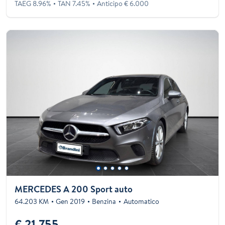
TAEG 8.96%
TAN 7.45%
Anticipo € 6.000
MERCEDES A 200 Sport auto
64.203 KM
Gen 2019
Benzina
Automatico
€ 21.755