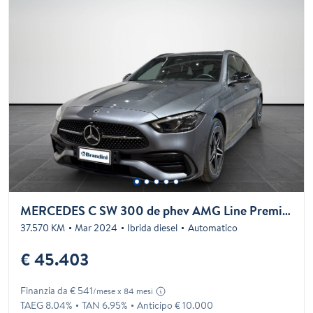
MERCEDES C SW 300 de phev AMG Line Premium Plus auto
37.570 KM
Mar 2024
Ibrida diesel
Automatico
€ 45.403
Finanzia da € 541
/mese x 84 mesi
TAEG 8.04%
TAN 6.95%
Anticipo € 10.000