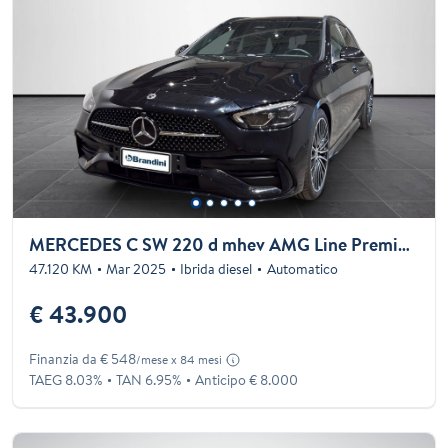
MERCEDES C SW 220 d mhev AMG Line Premium Plus 200cv auto
47.120 KM
Mar 2025
Ibrida diesel
Automatico
€ 43.900
Finanzia da € 548
/mese x 84 mesi
TAEG 8.03%
TAN 6.95%
Anticipo € 8.000