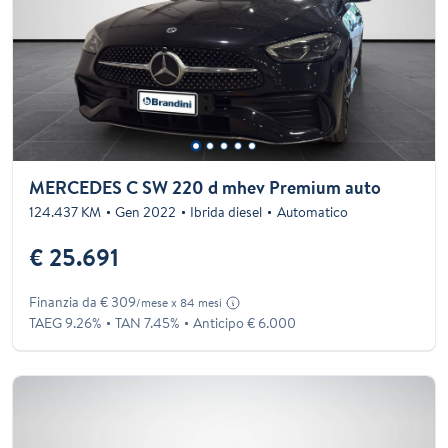
MERCEDES C SW 220 d mhev Premium auto
124.437 KM
Gen 2022
Ibrida diesel
Automatico
€ 25.691
Finanzia da € 309
/mese x 84 mesi
TAEG 9.26%
TAN 7.45%
Anticipo € 6.000