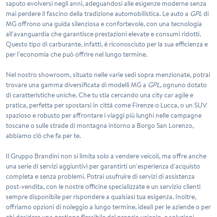
saputo evolversi negli anni, adeguandosi alle esigenze moderne senza
mai perdere il fascino della tradizione automobilistica. Le auto a
GPL
di
MG offrono una guida silenziosa e confortevole, con una tecnologia
all'avanguardia che garantisce prestazioni elevate e consumi ridotti.
Questo tipo di carburante, infatti, è riconosciuto per la sua efficienza e
per l'economia che può offrire nel lungo termine.
Nel nostro showroom, situato nelle varie sedi sopra menzionate, potrai
trovare una gamma diversificata di modelli MG a
GPL
, ognuno dotato
di caratteristiche uniche. Che tu stia cercando una city car agile e
pratica, perfetta per spostarsi in città come Firenze o Lucca, o un SUV
spazioso e robusto per affrontare i viaggi più lunghi nelle campagne
toscane o sulle strade di montagna intorno a Borgo San Lorenzo,
abbiamo ciò che fa per te.
Il Gruppo Brandini non si limita solo a vendere veicoli, ma offre anche
una serie di servizi aggiuntivi per garantirti un'esperienza d'acquisto
completa e senza problemi. Potrai usufruire di servizi di assistenza
post-vendita, con le nostre officine specializzate e un servizio clienti
sempre disponibile per rispondere a qualsiasi tua esigenza. Inoltre,
offriamo opzioni di noleggio a lungo termine, ideali per le aziende o per
chi desidera una gestione flessibile del proprio veicolo, e soluzioni