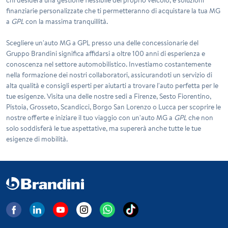
finanziarie personalizzate che ti permetteranno di acquistare la tua MG
a
GPL
con la massima tranquillità.
Scegliere un'auto
MG a GPL
presso una delle concessionarie del
Gruppo Brandini significa affidarsi a oltre 100 anni di esperienza e
conoscenza nel settore automobilistico. Investiamo costantemente
nella formazione dei nostri collaboratori, assicurandoti un servizio di
alta qualità e consigli esperti per aiutarti a trovare l'auto perfetta per le
tue esigenze. Visita una delle nostre sedi a Firenze, Sesto Fiorentino,
Pistoia, Grosseto, Scandicci, Borgo San Lorenzo o Lucca per scoprire le
nostre offerte e iniziare il tuo viaggio con un'auto MG a
GPL
che non
solo soddisferà le tue aspettative, ma supererà anche tutte le tue
esigenze di mobilità.