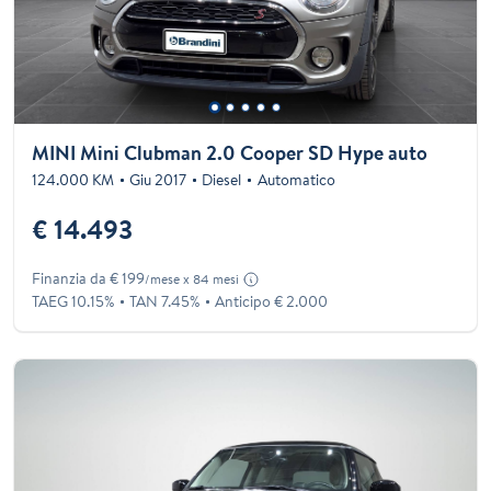
MINI Mini Clubman 2.0 Cooper SD Hype auto
124.000 KM
Giu 2017
Diesel
Automatico
€ 14.493
Finanzia da € 199
/mese x 84 mesi
TAEG 10.15%
TAN 7.45%
Anticipo € 2.000