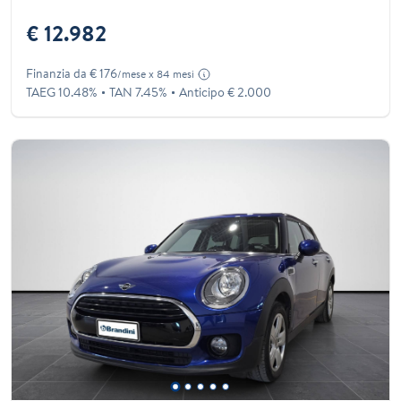
€ 12.982
Finanzia da € 176
/mese x 84 mesi
TAEG 10.48%
TAN 7.45%
Anticipo € 2.000