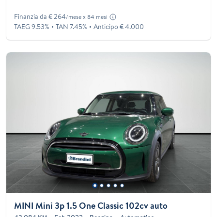
Finanzia da € 264
/mese x 84 mesi
TAEG 9.53%
TAN 7.45%
Anticipo € 4.000
MINI Mini 3p 1.5 One Classic 102cv auto