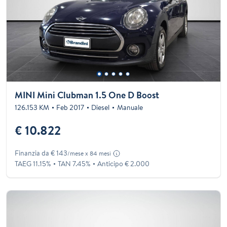
MINI Mini Clubman 1.5 One D Boost
126.153 KM
Feb 2017
Diesel
Manuale
€ 10.822
Finanzia da € 143
/mese x 84 mesi
TAEG 11.15%
TAN 7.45%
Anticipo € 2.000