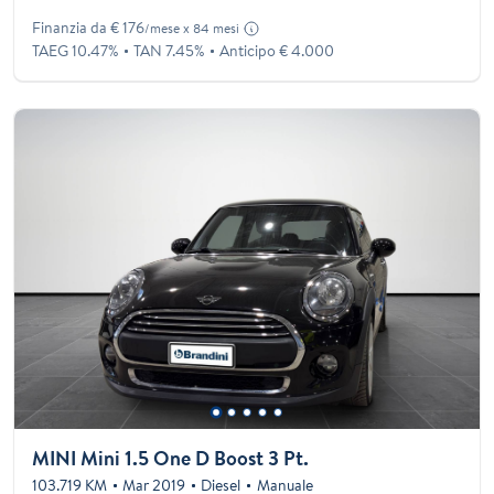
Finanzia da € 176
/mese x 84 mesi
TAEG 10.47%
TAN 7.45%
Anticipo € 4.000
MINI Mini 1.5 One D Boost 3 Pt.
103.719 KM
Mar 2019
Diesel
Manuale