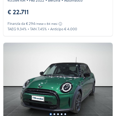
43.084 KM
Feb 2022
Benzina
Automatico
€ 22.711
Finanzia da € 294
/mese x 84 mesi
TAEG 9.34%
TAN 7.45%
Anticipo € 4.000