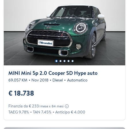
MINI Mini 5p 2.0 Cooper SD Hype auto
69.057 KM
Nov 2018
Diesel
Automatico
€ 18.738
Finanzia da € 233
/mese x 84 mesi
TAEG 9.78%
TAN 7.45%
Anticipo € 4.000