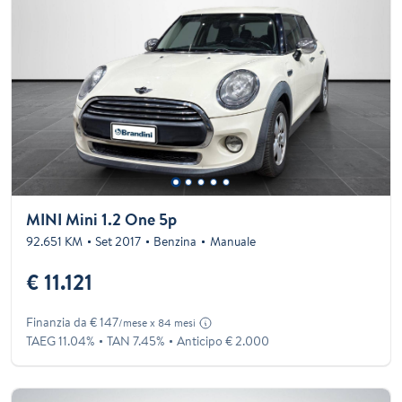
MINI Mini 1.2 One 5p
92.651 KM
Set 2017
Benzina
Manuale
€ 11.121
Finanzia da € 147
/mese x 84 mesi
TAEG 11.04%
TAN 7.45%
Anticipo € 2.000