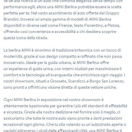
Se sei alla ricerca di un'auto che combina eleganza senza tempo con
performance agili, allora una
MINI Berlina
potrebbe essere la scelta
perfetta per te. Nel vasto assortimento di auto offerte dal Gruppo
Brandini, troverai un'ampia gamma di modelli di
MINI Berlina
disponibili in diverse sedi come Firenze, Sesto Fiorentino, e Pistoia,
offrendo così convenienza e accessibilità a chi desidera scoprire
questa icona della strada.
La berlina MINI è sinonimo di tradizione britannica con un tocco di
modernità, grazie al suo design compatto e raffinato che non passa
inosservato. Ideale per la guida urbana, la MINI Berlina offre
un'esperienza di guida unica, con interni studiati per massimizzare il
comfort e la tecnologia all'avanguardia che arricchisce ogni viaggio. I
nostri showroom, situati a Grosseto, Scandicci, e Borgo San Lorenzo,
sono pronti a offrirti una visione diretta di queste vetture uniche.
Ogni MINI Berlina in esposizione nel nostro showroom è
attentamente ispezionata per garantire i più alti standard di affidabilità
e sicurezza. Grazie alla nostra dedizione nel fornire solo il meglio, ci
assicuriamo che tutte le nostre auto siano pronte a darti prestazioni
eccezionali ogni giorno. Che tu stia volando su un'autostrada aperta o
navighi attraverso i vicoli delle affascinanti città, una MINI Berlina ti