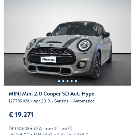
MINI Mini 2.0 Cooper SD Aut. Hype
127.789 KM
Apr 2019
Benzina
Automatico
€ 19.271
Finanzia da € 242
/mese x 84 mesi
TAEG 9.71%
TAN 7.45%
Anticipo € 4.000