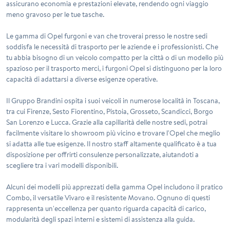
assicurano economia e prestazioni elevate, rendendo ogni viaggio
meno gravoso per le tue tasche.
Le gamma di Opel furgoni e van che troverai presso le nostre sedi
soddisfa le necessità di trasporto per le aziende e i professionisti. Che
tu abbia bisogno di un veicolo compatto per la città o di un modello più
spazioso per il trasporto merci, i furgoni Opel si distinguono per la loro
capacità di adattarsi a diverse esigenze operative.
Il Gruppo Brandini ospita i suoi veicoli in numerose località in Toscana,
tra cui Firenze, Sesto Fiorentino, Pistoia, Grosseto, Scandicci, Borgo
San Lorenzo e Lucca. Grazie alla capillarità delle nostre sedi, potrai
facilmente visitare lo showroom più vicino e trovare l'Opel che meglio
si adatta alle tue esigenze. Il nostro staff altamente qualificato è a tua
disposizione per offrirti consulenze personalizzate, aiutandoti a
scegliere tra i vari modelli disponibili.
Alcuni dei modelli più apprezzati della gamma Opel includono il pratico
Combo, il versatile Vivaro e il resistente Movano. Ognuno di questi
rappresenta un'eccellenza per quanto riguarda capacità di carico,
modularità degli spazi interni e sistemi di assistenza alla guida.