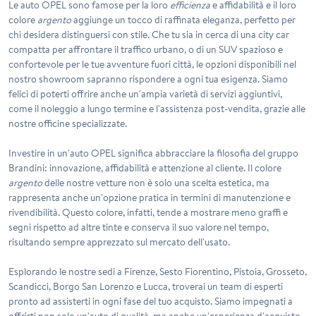
Le auto
OPEL
sono famose per la loro
efficienza
e affidabilità e il loro
colore
argento
aggiunge un tocco di raffinata eleganza, perfetto per
chi desidera distinguersi con stile. Che tu sia in cerca di una city car
compatta per affrontare il traffico urbano, o di un SUV spazioso e
confortevole per le tue avventure fuori città, le opzioni disponibili nel
nostro showroom sapranno rispondere a ogni tua esigenza. Siamo
felici di poterti offrire anche un'ampia varietà di servizi aggiuntivi,
come il noleggio a lungo termine e l'assistenza post-vendita, grazie alle
nostre officine specializzate.
Investire in un'auto
OPEL
significa abbracciare la filosofia del gruppo
Brandini: innovazione, affidabilità e attenzione al cliente. Il colore
argento
delle nostre vetture non è solo una scelta estetica, ma
rappresenta anche un'opzione pratica in termini di manutenzione e
rivendibilità. Questo colore, infatti, tende a mostrare meno graffi e
segni rispetto ad altre tinte e conserva il suo valore nel tempo,
risultando sempre apprezzato sul mercato dell'usato.
Esplorando le nostre sedi a Firenze, Sesto Fiorentino, Pistoia, Grosseto,
Scandicci, Borgo San Lorenzo e Lucca, troverai un team di esperti
pronto ad assisterti in ogni fase del tuo acquisto. Siamo impegnati a
offrirti non solo un'auto di qualità, ma anche un'esperienza d'acquisto