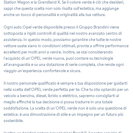
Station Wagon e la Grandland X. Se il colore verde è ciò che desideri,
sappi che questa scelta non solo risalta sull'estetica, ma aggiunge
anche un tocco di personalità e originalità alla tua vettura.
Ogni auto Opel verde disponibile presso il Gruppo Brandini viene
sottoposta a rigidi controlli di qualità nel nostro avanzato centro di
assistenza. In questo modo, possiamo garantire che tutte le nostre
vetture usate siano in condizioni ottimali, pronte a offrire performance
eccellenti per molti anni a venire. Inoltre, se stai considerando
l'acquisto di un'OPEL verde nuova, puoi contare su tecnologie
all'avanguardia e su una dotazione di serie completa, che rende ogni
viaggio un'esperienza confortevole e sicura.
Il nostro personale qualificato è sempre a tua disposizione per guidarti
nella scelta dell'OPEL verde perfetta per te. Che tu stia optando per un
veicolo a benzina, diesel, ibrido o elettrico, sapremo consigliarti al
meglio affinché la tua decisione si possa tradurre in una totale
soddisfazione. La scelta di un'OPEL verde non è solo una questione di
estetica: è una dimostrazione di stile e un impegno per un futuro più
sostenibile.
Inoltre, se desideri optare per soluzioni flessibili, il nostro servizio di