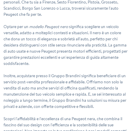
personali. Che tu sia a Firenze, Sesto Fiorentino, Pistoia, Grosseto,
Scandicci, Borgo San Lorenzo o Lucca, troverai sicuramente l'auto
Peugeot che fa per te.
Optare per un
modello Peugeot nero
significa scegliere un veicolo
versatile, adatto a molteplici contesti e situazioni. Il nero è un colore
che dona un tocco di eleganza e sobrietà all'auto, perfetto per chi
desidera distinguersi con stile senza rinunciare alla praticità. La gamma
di
auto usate e nuove
Peugeot presenta motori efficienti, progettati per
garantire prestazioni eccellenti e un'esperienza di guida altamente
soddisfacente.
Inoltre, acquistare presso il Gruppo Brandini significa beneficiare di un
servizio post-vendita professionale e affidabile. Offriamo non solo la
vendita di auto ma anche servizi di officina qualificati, rendendo la
manutenzione del tuo veicolo semplice e rapida. E, se sei interessato al
noleggio a lungo termine, il Gruppo Brandini ha soluzioni su misura per
privati e aziende, con offerte competitive e flessibili.
Scopri l'affidabilità e l'eccellenza di una
Peugeot nera
, che combina il
fascino del suo design con l'efficienza e la sostenibilità delle sue
prestazioni. Non importa se la tua predilezione è per i modelli compatti,