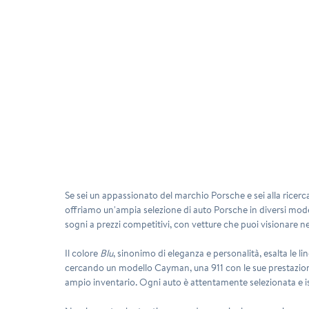
Se sei un appassionato del marchio Porsche e sei alla ricerc
offriamo un'ampia selezione di auto
Porsche
in diversi model
sogni a prezzi competitivi, con vetture che puoi visionare ne
Il colore
Blu
, sinonimo di eleganza e personalità, esalta le 
cercando un modello
Cayman
, una
911
con le sue prestazio
ampio inventario. Ogni auto è attentamente selezionata e ispez