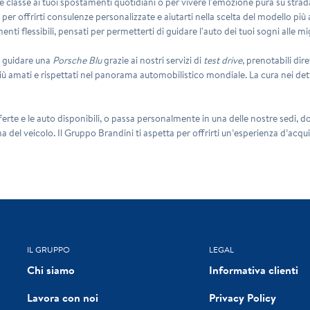
classe ai tuoi spostamenti quotidiani o per vivere l'emozione pura su strad
er offrirti consulenze personalizzate e aiutarti nella scelta del modello più a
enti flessibili, pensati per permetterti di guidare l'auto dei tuoi sogni alle mi
i guidare una
Porsche Blu
grazie ai nostri servizi di
test drive
, prenotabili di
ù amati e rispettati nel panorama automobilistico mondiale. La cura nei det
offerte e le auto disponibili, o passa personalmente in una delle nostre sedi, do
na del veicolo. Il Gruppo Brandini ti aspetta per offrirti un’esperienza d’acqu
IL GRUPPO
LEGAL
Chi siamo
Informativa clienti
Lavora con noi
Privacy Policy