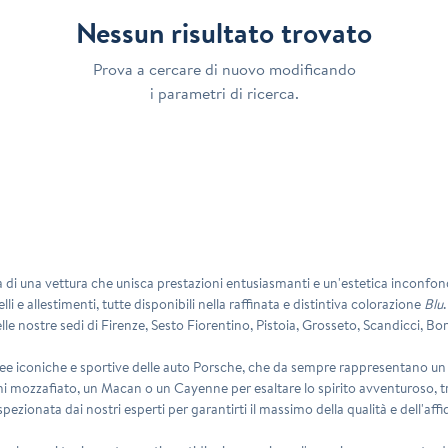
Nessun risultato trovato
Prova a cercare di nuovo modificando
i parametri di ricerca.
a di una vettura che unisca prestazioni entusiasmanti e un'estetica inconfondi
li e allestimenti, tutte disponibili nella raffinata e distintiva colorazione
Blu
lle nostre sedi di
Firenze
,
Sesto Fiorentino
,
Pistoia
,
Grosseto
,
Scandicci
,
Bor
linee iconiche e sportive delle auto Porsche, che da sempre rappresentano un 
ni mozzafiato, un
Macan
o un
Cayenne
per esaltare lo spirito avventuroso, t
ionata dai nostri esperti per garantirti il massimo della qualità e dell'affid