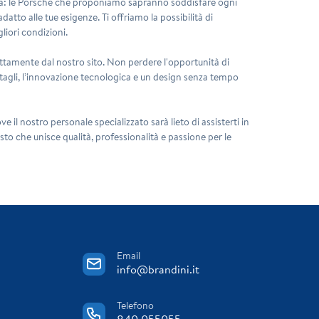
a: le
Porsche
che proponiamo sapranno soddisfare ogni
datto alle tue esigenze. Ti offriamo la possibilità di
gliori condizioni.
rettamente dal nostro sito. Non perdere l'opportunità di
tagli, l’innovazione tecnologica e un design senza tempo
ve il nostro personale specializzato sarà lieto di assisterti in
isto che unisce qualità, professionalità e passione per le
Email
info@brandini.it
Telefono
840 055055