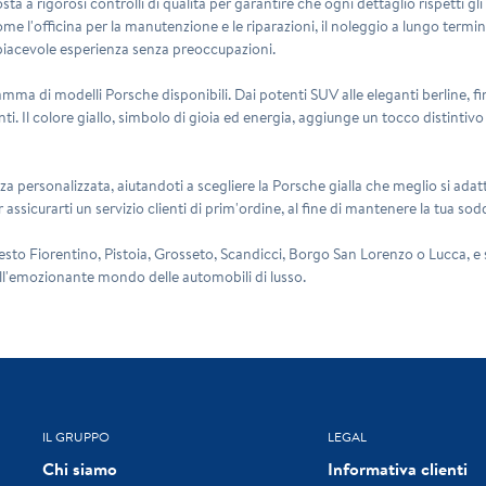
a a rigorosi controlli di qualità per garantire che ogni dettaglio rispetti gl
l'officina per la manutenzione e le riparazioni, il noleggio a lungo termine
a piacevole esperienza senza preoccupazioni.
amma di modelli Porsche disponibili. Dai potenti SUV alle eleganti berline, fi
enti. Il colore giallo, simbolo di gioia ed energia, aggiunge un tocco distint
a personalizzata, aiutandoti a scegliere la Porsche gialla che meglio si adatta
assicurarti un servizio clienti di prim'ordine, al fine di mantenere la tua s
 Sesto Fiorentino, Pistoia, Grosseto, Scandicci, Borgo San Lorenzo o Lucca, e 
ell'emozionante mondo delle automobili di lusso.
IL GRUPPO
LEGAL
Chi siamo
Informativa clienti