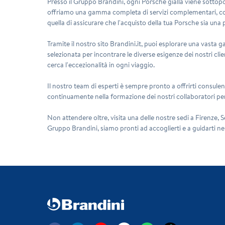
Presso il Gruppo Brandini, ogni Porsche gialla viene sottopost
offriamo una gamma completa di servizi complementari, come 
quella di assicurare che l'acquisto della tua Porsche sia un
Tramite il nostro sito Brandini.it, puoi esplorare una vasta g
selezionata per incontrare le diverse esigenze dei nostri cli
cerca l'eccezionalità in ogni viaggio.
Il nostro team di esperti è sempre pronto a offrirti consulenz
continuamente nella formazione dei nostri collaboratori per 
Non attendere oltre, visita una delle nostre sedi a Firenze,
Gruppo Brandini, siamo pronti ad accoglierti e a guidarti n