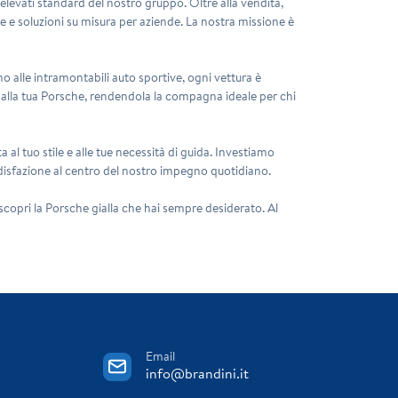
i elevati standard del nostro gruppo. Oltre alla vendita,
 e soluzioni su misura per aziende. La nostra missione è
no alle intramontabili auto sportive, ogni vettura è
ivo alla tua Porsche, rendendola la compagna ideale per chi
 al tuo stile e alle tue necessità di guida. Investiamo
oddisfazione al centro del nostro impegno quotidiano.
scopri la Porsche gialla che hai sempre desiderato. Al
Email
info@brandini.it