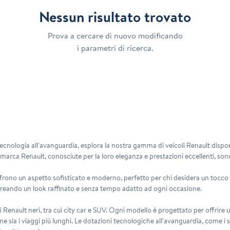
Nessun risultato trovato
Prova a cercare di nuovo modificando
i parametri di ricerca.
e tecnologia all'avanguardia, esplora la nostra gamma di veicoli Renault disponi
rca Renault, conosciute per la loro eleganza e prestazioni eccellenti, sono i
ffrono un aspetto sofisticato e moderno, perfetto per chi desidera un tocco di
, creando un look raffinato e senza tempo adatto ad ogni occasione.
 Renault neri, tra cui city car e SUV. Ogni modello è progettato per offrire u
 sia i viaggi più lunghi. Le dotazioni tecnologiche all'avanguardia, come i si