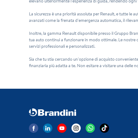
elevano ulteriormente l'esperienza di guida, rendendo ogni 
La sicurezza è una priorità assoluta per Renault, e tutte le a
avanzati come la frenata d'emergenza automatica, il rilevame
Inoltre, la gamma Renault disponibile presso il Gruppo Bran
tua auto continui a funzionare in modo ottimale. Le nostre o
servizi professionali e personalizzati.
Sia che tu stia cercando un'opzione di acquisto conveniente 
finanziaria più adatta a te. Non esitare a visitare una delle no