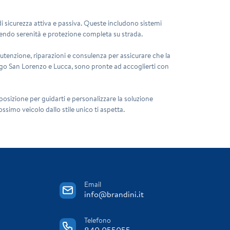
 di sicurezza attiva e passiva. Queste includono sistemi
frendo serenità e protezione completa su strada.
utenzione, riparazioni e consulenza per assicurare che la
Borgo San Lorenzo e Lucca, sono pronte ad accoglierti con
posizione per guidarti e personalizzare la soluzione
rossimo veicolo dallo stile unico ti aspetta.
Email
info@brandini.it
Telefono
840 055055