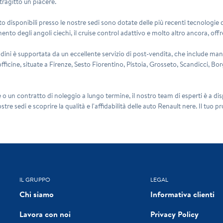
tragitto un piacere.
uto disponibili presso le nostre sedi sono dotate delle più recenti tecnologie
nto degli angoli ciechi, il cruise control adattivo e molto altro ancora, of
dini è supportata da un eccellente servizio di post-vendita, che include man
fficine, situate a Firenze, Sesto Fiorentino, Pistoia, Grosseto, Scandicci, 
o un contratto di noleggio a lungo termine, il nostro team di esperti è a dis
stre sedi e scoprire la qualità e l'affidabilità delle auto Renault nere. Il tuo p
IL GRUPPO
LEGAL
Chi siamo
Informativa clienti
Lavora con noi
Privacy Policy