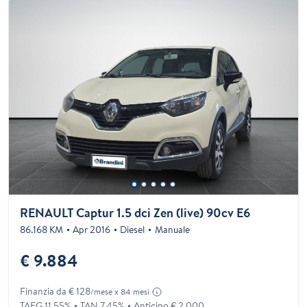
RENAULT Captur 1.5 dci Zen (live) 90cv E6
86.168 KM
Apr 2016
Diesel
Manuale
€ 9.884
Finanzia da € 128
/mese x 84 mesi
TAEG 11.55%
TAN 7.45%
Anticipo € 2.000