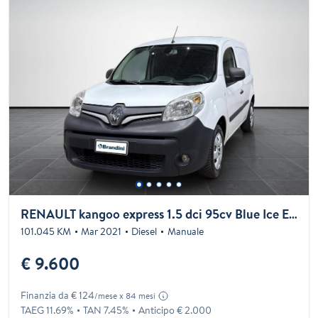
RENAULT kangoo express 1.5 dci 95cv Blue Ice E6d-temp
101.045 KM
Mar 2021
Diesel
Manuale
€ 9.600
Finanzia da € 124
/mese x 84 mesi
TAEG 11.69%
TAN 7.45%
Anticipo € 2.000