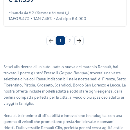
Finanzia da € 273
/mese x 84 mesi
TAEG 9.47%
TAN 7.45%
Anticipo € 4.000
1
2
Se sei alla ricerca di un'auto usata o nuova del marchio
Renault
, hai
trovato il posto giusto! Presso il
Gruppo Brandini
, troverai una vasta
selezione di veicoli
Renault
disponibili nelle nostre sedi di
Firenze
,
Sesto
Fiorentino
,
Pistoia
,
Grosseto
,
Scandicci
,
Borgo San Lorenzo
e
Lucca
. La
nostra offerta include modelli adatti a soddisfare ogni esigenza, dalla
berlina compatta perfetta per la città, al veicolo più spazioso adatto ai
viaggi in famiglia.
Renault è sinonimo di affidabilità e innovazione tecnologica, con una
gamma di veicoli che promettono prestazioni elevate e consumi
ridotti. Dalla versatile
Renault Clio
, perfetta per chi cerca agilità e stile