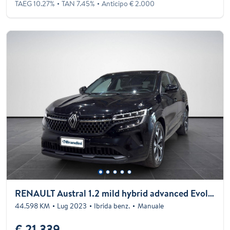
TAEG 10.27%
TAN 7.45%
Anticipo € 2.000
RENAULT Austral 1.2 mild hybrid advanced Evolution 130cv
44.598 KM
Lug 2023
Ibrida benz.
Manuale
€ 21.339