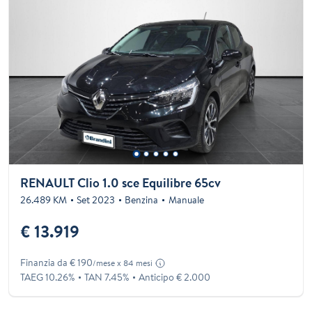
RENAULT Clio 1.0 sce Equilibre 65cv
26.489 KM
Set 2023
Benzina
Manuale
€ 13.919
Finanzia da € 190
/mese x 84 mesi
TAEG 10.26%
TAN 7.45%
Anticipo € 2.000