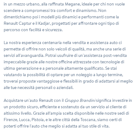
in un mezzo urbano, alla raffinata
Megane
, ideale per chi non vuole
scendere a compromessi tra comfort e dinamismo. Non
dimentichiamo poi i modelli più dinamici e performanti come la
Renault Captur
e il
Kadjar
, progettati per affrontare ogni tipo di
percorso con facilità e sicurezza.
La nostra esperienza centenaria nella vendita e assistenza auto ci
permette di offrire non solo veicoli di qualità, ma anche una serie di
servizi all'avanguardia. Potrai usufruire di un'assistenza post-vendita
impeccabile grazie alle nostre officine attrezzate con tecnologie di
ultima generazione e a personale altamente qualificato. Se stai
valutando la possibilità di optare per un noleggio a lungo termine,
troverai proposte vantaggiose e flessibili in grado di adattarsi al meglio
alle tue necessità personali o aziendali.
Acquistare un'auto
Renault
con il
Gruppo Brandini
significa investire in
un prodotto sicuro, efficiente e sostenuto da un servizio al cliente di
altissimo livello. Grazie all’ampia scelta disponibile nelle nostre sedi di
Firenze
,
Lucca
,
Pistoia
, e le altre città della Toscana, siamo certi di
poterti offrire l'auto che meglio si adatta al tuo stile di vita.