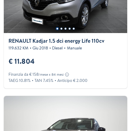
RENAULT Kadjar 1.5 dci energy Life 110cv
119.632 KM
Giu 2018
Diesel
Manuale
€ 11.804
Finanzia da € 158
/mese x 84 mesi
TAEG 10.81%
TAN 7.45%
Anticipo € 2.000