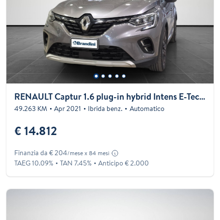
RENAULT Captur 1.6 plug-in hybrid Intens E-Tech 160cv auto
49.263 KM
Apr 2021
Ibrida benz.
Automatico
€ 14.812
Finanzia da € 204
/mese x 84 mesi
TAEG 10.09%
TAN 7.45%
Anticipo € 2.000