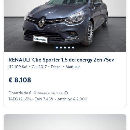
RENAULT Clio Sporter 1.5 dci energy Zen 75cv
112.109 KM
Giu 2017
Diesel
Manuale
€ 8.108
Finanzia da € 101
/mese x 84 mesi
TAEG 12.65%
TAN 7.45%
Anticipo € 2.000