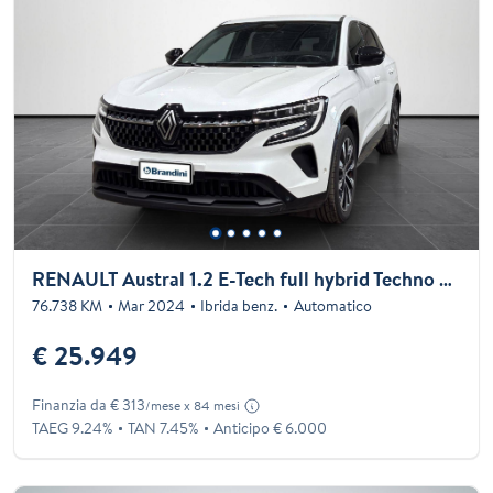
RENAULT Austral 1.2 E-Tech full hybrid Techno 200cv
76.738 KM
Mar 2024
Ibrida benz.
Automatico
€ 25.949
Finanzia da € 313
/mese x 84 mesi
TAEG 9.24%
TAN 7.45%
Anticipo € 6.000