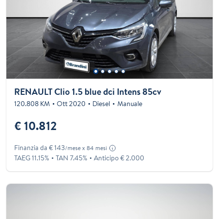
RENAULT Clio 1.5 blue dci Intens 85cv
120.808 KM
Ott 2020
Diesel
Manuale
€ 10.812
Finanzia da € 143
/mese x 84 mesi
TAEG 11.15%
TAN 7.45%
Anticipo € 2.000