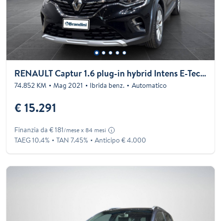
RENAULT Captur 1.6 plug-in hybrid Intens E-Tech 160cv auto my21
74.852 KM
Mag 2021
Ibrida benz.
Automatico
€ 15.291
Finanzia da € 181
/mese x 84 mesi
TAEG 10.4%
TAN 7.45%
Anticipo € 4.000