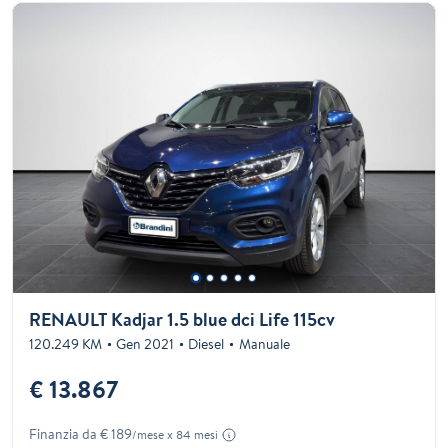
RENAULT Kadjar 1.5 blue dci Life 115cv
120.249 KM
Gen 2021
Diesel
Manuale
€ 13.867
Finanzia da € 189
/mese x 84 mesi