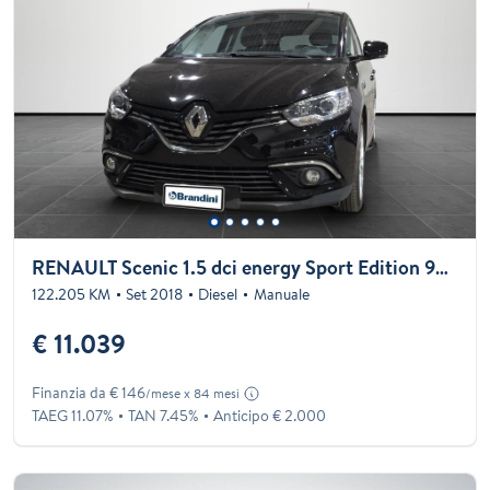
RENAULT Scenic 1.5 dci energy Sport Edition 95cv
122.205 KM
Set 2018
Diesel
Manuale
€ 11.039
Finanzia da € 146
/mese x 84 mesi
TAEG 11.07%
TAN 7.45%
Anticipo € 2.000