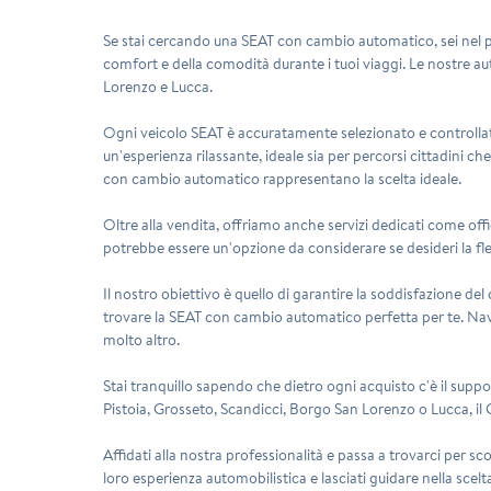
Se stai cercando una SEAT con cambio automatico, sei nel po
comfort e della comodità durante i tuoi viaggi. Le nostre au
Lorenzo e Lucca.
Ogni veicolo SEAT è accuratamente selezionato e controllato d
un'esperienza rilassante, ideale sia per percorsi cittadini ch
con cambio automatico rappresentano la scelta ideale.
Oltre alla vendita, offriamo anche servizi dedicati come offi
potrebbe essere un'opzione da considerare se desideri la fle
Il nostro obiettivo è quello di garantire la soddisfazione de
trovare la SEAT con cambio automatico perfetta per te. Navigan
molto altro.
Stai tranquillo sapendo che dietro ogni acquisto c'è il suppo
Pistoia, Grosseto, Scandicci, Borgo San Lorenzo o Lucca, il
Affidati alla nostra professionalità e passa a trovarci per s
loro esperienza automobilistica e lasciati guidare nella scelt