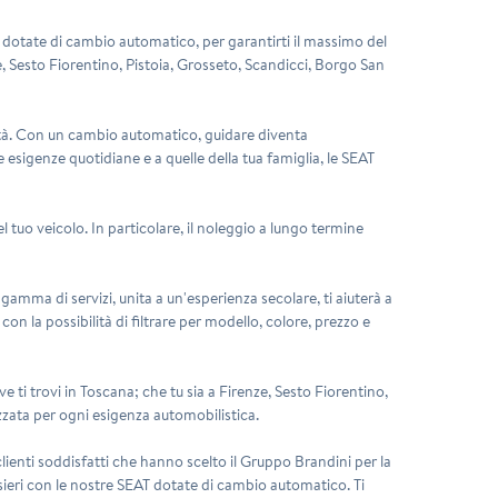
 dotate di cambio automatico, per garantirti il massimo del
e, Sesto Fiorentino, Pistoia, Grosseto, Scandicci, Borgo San
ilità. Con un cambio automatico, guidare diventa
e esigenze quotidiane e a quelle della tua famiglia, le SEAT
l tuo veicolo. In particolare, il noleggio a lungo termine
gamma di servizi, unita a un'esperienza secolare, ti aiuterà a
on la possibilità di filtrare per modello, colore, prezzo e
 ti trovi in Toscana; che tu sia a Firenze, Sesto Fiorentino,
zzata per ogni esigenza automobilistica.
clienti soddisfatti che hanno scelto il Gruppo Brandini per la
ensieri con le nostre SEAT dotate di cambio automatico. Ti