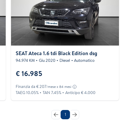
SEAT Ateca 1.6 tdi Black Edition dsg
94.974 KM
Giu 2020
Diesel
Automatico
€ 16.985
Finanzia da € 207
/mese x 84 mesi
TAEG 10.05%
TAN 7.45%
Anticipo € 4.000
1