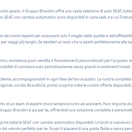
sto giusto. Il Gruppo Brandini offre una vasta selezione di auto SEAT, tutte
to SEAT con cambio automatico sono disponibili in varie sedi, tra cui Firenz
ai nostri esperti per assicurarti solo il meglio della qualità e dell'affidab
e per viaggi più lunghi. Se desideri un'auto che si adatti perfettamente alle tu
cina, assistenza post-vendita e finanziamenti personalizzati per l'acquisto de
ssibilità di cambiare auto periodicamente senza grandi investimenti iniziali.
l cliente, accompagnandoti in ogni fase del tuo acquisto. La nostra completa 
do sul sito Brandini.it, potrai scoprire tutte le nostre offerte disponibili, c
rto di un team di esperti che è sempre pronto ad assisterti. Non importa dove
 Gruppo Brandini è qui per te, offrendoti una soluzione completa e personali
coprire tutte le SEAT con cambio automatico disponibili. Unisciti ai numerosi 
a del veicolo perfetto per te. Scopri il piacere di una guida fluida e senza p