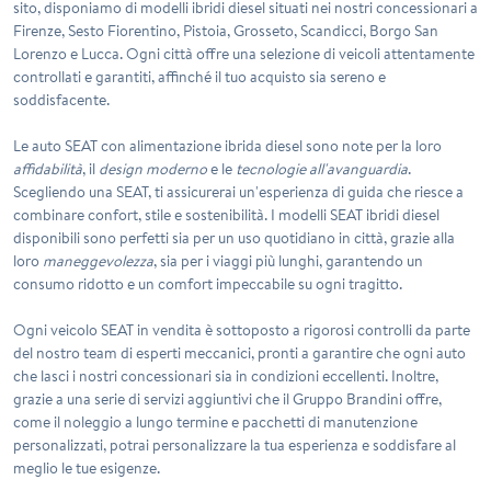
sito, disponiamo di modelli ibridi diesel situati nei nostri concessionari a
Firenze
,
Sesto Fiorentino
,
Pistoia
,
Grosseto
,
Scandicci
,
Borgo San
Lorenzo
e
Lucca
. Ogni città offre una selezione di veicoli attentamente
controllati e garantiti, affinché il tuo acquisto sia sereno e
soddisfacente.
Le auto SEAT con alimentazione ibrida diesel sono note per la loro
affidabilità
, il
design moderno
e le
tecnologie all'avanguardia
.
Scegliendo una SEAT, ti assicurerai un'esperienza di guida che riesce a
combinare confort, stile e sostenibilità. I modelli SEAT ibridi diesel
disponibili sono perfetti sia per un uso quotidiano in città, grazie alla
loro
maneggevolezza
, sia per i viaggi più lunghi, garantendo un
consumo ridotto e un comfort impeccabile su ogni tragitto.
Ogni veicolo SEAT in vendita è sottoposto a rigorosi controlli da parte
del nostro team di esperti meccanici, pronti a garantire che ogni auto
che lasci i nostri concessionari sia in condizioni eccellenti. Inoltre,
grazie a una serie di servizi aggiuntivi che il Gruppo Brandini offre,
come il noleggio a lungo termine e pacchetti di manutenzione
personalizzati, potrai personalizzare la tua esperienza e soddisfare al
meglio le tue esigenze.