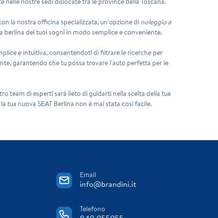
te nelle nostre sedi dislocate tra le province della Toscana.
on la nostra officina specializzata, un'opzione di
noleggio a
la berlina dei tuoi sogni in modo semplice e conveniente.
plice e intuitiva, consentendoti di filtrare le ricerche per
ciente, garantendo che tu possa trovare l'auto perfetta per le
 team di esperti sarà lieto di guidarti nella scelta della tua
a tua nuova SEAT Berlina non è mai stata così facile.
Email
info@brandini.it
Telefono
840 055055