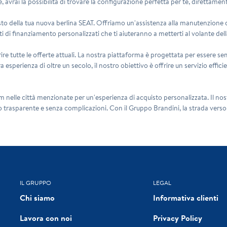
e, avrai la possibilità di trovare la configurazione perfetta per te, direttamen
sto della tua nuova berlina SEAT. Offriamo un'assistenza alla manutenzione c
i di finanziamento personalizzati che ti aiuteranno a metterti al volante del
ire tutte le offerte attuali. La nostra piattaforma è progettata per essere sem
a esperienza di oltre un secolo, il nostro obiettivo è offrire un servizio effi
nelle città menzionate per un'esperienza di acquisto personalizzata. Il nostro
trasparente e senza complicazioni. Con il Gruppo Brandini, la strada verso l
IL GRUPPO
LEGAL
Chi siamo
Informativa clienti
Lavora con noi
Privacy Policy