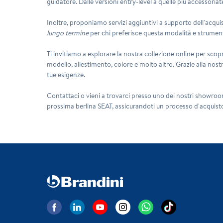
guidatore. Dalle versioni entry-level a quelle più accessoriat
Inoltre, proponiamo servizi aggiuntivi a supporto dell'acqui
lungo termine
per chi preferisce questa modalità e strument
Ti invitiamo a esplorare la nostra collezione online per scopr
modello, allestimento, colore e molto altro. Grazie alla nostr
tue esigenze.
Contattaci o vieni a trovarci presso uno dei nostri showroom 
prossima berlina SEAT, assicurandoti un processo d'acquisto 